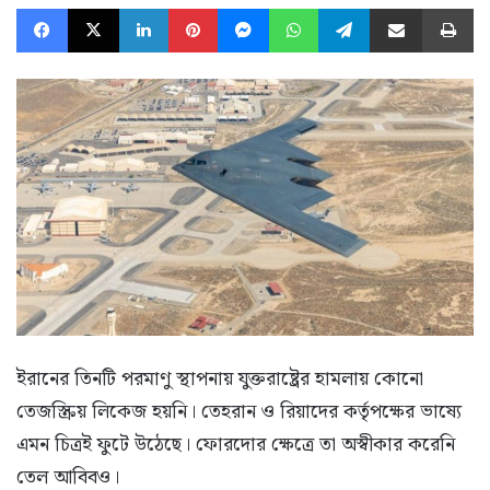
Facebook
X
LinkedIn
Pinterest
Messenger
WhatsApp
Telegram
Share via Email
Pr
ইরানের তিনটি পরমাণু স্থাপনায় যুক্তরাষ্ট্রের হামলায় কোনো
তেজস্ক্রিয় লিকেজ হয়নি। তেহরান ও রিয়াদের কর্তৃপক্ষের ভাষ্যে
এমন চিত্রই ফুটে উঠেছে। ফোরদোর ক্ষেত্রে তা অস্বীকার করেনি
তেল আবিবও।