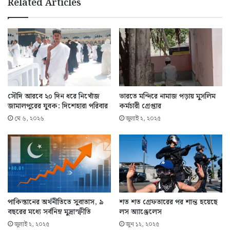
Related Articles
সৌদি আরবে ২০ দিন ধরে নিখোঁজ
ভারতে মন্দিরে নামাজ পড়ায় মুসলিম
জামালপুরের যুবক: দিশেহারা পরিবার
কর্মচারী গ্রেপ্তার
মে ৬, ২০২৬
জুলাই ২, ২০২৫
পাকিস্তানের অর্থনীতিতে সুবাতাস, ৯
শত শত গ্রেফতারের পর শান্ত হয়েছে
বছরের মধ্যে সর্বনিম্ন মুদ্রাস্ফীতি
লস অ্যাঞ্জেলেস
জুলাই ২, ২০২৫
জুন ১২, ২০২৫