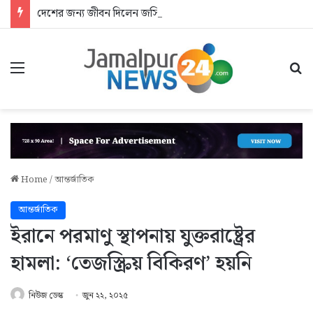
দেশের জন্য জীবন দিলেন জসিম: আশ্রয়হীন শহীদের পরিবার
Menu
Se
Home
/
আন্তর্জাতিক
আন্তর্জাতিক
ইরানে পরমাণু স্থাপনায় যুক্তরাষ্ট্রের
হামলা: ‘তেজস্ক্রিয় বিকিরণ’ হয়নি
নিউজ ডেস্ক
জুন ২২, ২০২৫