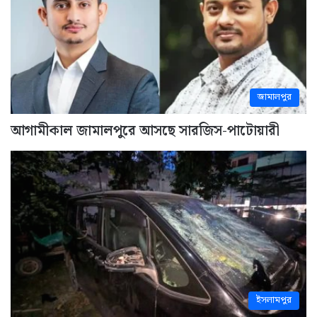
জামালপুর
আগামীকাল জামালপুরে আসছে সারজিস-পাটোয়ারী
ইসলামপুর