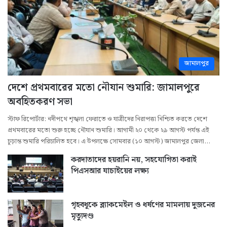
জামালপুর
দেশে প্রথমবারের মতো নৌযান শুমারি: জামালপুরে
অবহিতকরণ সভা
স্টাফ রিপোর্টার: নদীপথে শৃঙ্খলা ফেরাতে ও যাত্রীদের নিরাপত্তা নিশ্চিত করতে দেশে
প্রথমবারের মতো শুরু হচ্ছে নৌযান শুমারি। আগামী ২০ থেকে ২৯ আগস্ট পর্যন্ত এই
চূড়ান্ত শুমারি পরিচালিত হবে। এ উপলক্ষে সোমবার (১০ আগস্ট) জামালপুর জেলা…
করদাতাদের হয়রানি নয়, সহযোগিতা করাই
পিএসআর যাচাইয়ের লক্ষ্য
গৃহবধূকে ব্ল্যাকমেইল ও ধর্ষণের মামলায় দুজনের
মৃত্যুদণ্ড