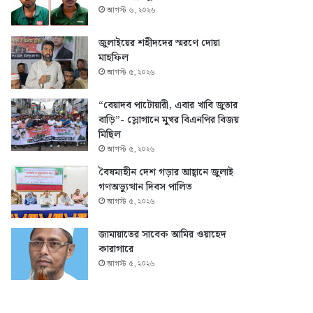
আগস্ট ৬, ২০২৬
জুলাইয়ের শহীদদের স্মরণে দোয়া
মাহফিল
আগস্ট ৫, ২০২৬
“বেয়াদব পাটোয়ারী, এবার খাবি জুতার
বাড়ি”- স্লোগানে মুখর বিএনপির বিজয়
মিছিল
আগস্ট ৫, ২০২৬
বৈষম্যহীন দেশ গড়ার আহ্বানে জুলাই
গণঅভ্যুত্থান দিবস পালিত
আগস্ট ৫, ২০২৬
জামায়াতের সাবেক আমির ওয়াহেদ
কারাগারে
আগস্ট ৫, ২০২৬