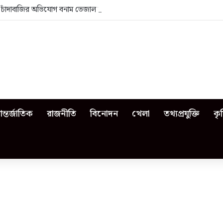
া: চাঁদাবাজির অভিযোগ বনাম ভেজাল দুধের জিডি
ন্তর্জাতিক
রাজনীতি
বিনোদন
খেলা
তথ্যপ্রযুক্তি
কৃ