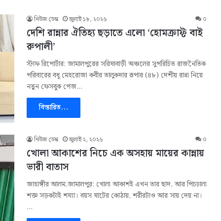
নিউজ ডেস্ক
জুলাই ১৮, ২০২৬
০
দেশি রান্নার ঐতিহ্য ছড়াতে এলো ‘হোমক্রাফ্ট বাই
রুপালী’
স্টাফ রিপোর্টার: জামালপুরের সরিষাবাড়ী অঞ্চলের সুপরিচিত রাজনৈতিক
পরিবারের বধূ মেহরোজা কবীর তালুকদার রূপার (৪৮) দেশীয় রান্না নিয়ে
নতুন ফেসবুক পেজ…
বিস্তারিত...
নিউজ ডেস্ক
জুলাই ২, ২০২৬
০
খোলা আকাশের নিচে এক অসহায় মায়ের কান্নায়
ভারী বাতাস
জাহাঙ্গীর আলম,জামালপুর: খোলা আকাশই এখন তার ছাদ, আর পিচঢালা
শক্ত সড়কটাই শয্যা। বয়স ষাটের কোঠায়, শরীরটাও আর সায় দেয় না।
…