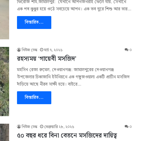
ফিরোজ শাহ,জামালপুর: যেখানে আপনজনরাই ফেলে যায়, সেখানে
এক পথ কুকুর হয়ে ওঠে সবচেয়ে আপন। এক ভব ঘুরে শিশু আর তার…
বিস্তারিত...
নিউজ ডেস্ক
মার্চ ৭, ২০২৬
০
রহস্যময় ‘গায়েবী মসজিদ’
মহসিন রেজা রুমেল, দেওয়ানগঞ্জ: জামালপুরের দেওয়ানগঞ্জ
উপজেলার চিকাজানি ইউনিয়নে এক গম্বুজওয়ালা একটি প্রাচীন মসজিদ
দাঁড়িয়ে আছে নীরব সাক্ষী হয়ে। বাইরে…
বিস্তারিত...
নিউজ ডেস্ক
ফেব্রুয়ারি ২৮, ২০২৬
০
৫০ বছর ধরে বিনা বেতনে মসজিদের দায়িত্ব