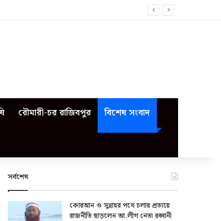
ষি
রৌমারী-চর রাজিবপুর
বিশেষ সংবাদ
সর্বশেষ
কোরআন ও সুন্নাহর পথে চলার প্রত্যয়ে
রাজনীতি ছাড়লেন আ.লীগ নেতা রব্বানী