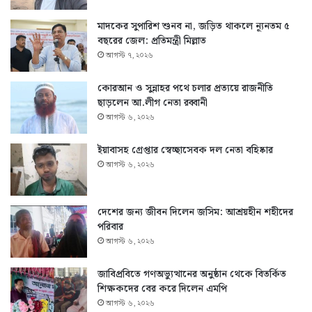
মাদকের সুপারিশ শুনব না, জড়িত থাকলে ন্যূনতম ৫
বছরের জেল: প্রতিমন্ত্রী মিল্লাত
আগস্ট ৭, ২০২৬
কোরআন ও সুন্নাহর পথে চলার প্রত্যয়ে রাজনীতি
ছাড়লেন আ.লীগ নেতা রব্বানী
আগস্ট ৬, ২০২৬
ইয়াবাসহ গ্রেপ্তার স্বেচ্ছাসেবক দল নেতা বহিষ্কার
আগস্ট ৬, ২০২৬
দেশের জন্য জীবন দিলেন জসিম: আশ্রয়হীন শহীদের
পরিবার
আগস্ট ৬, ২০২৬
জাবিপ্রবিতে গণঅভ্যুত্থানের অনুষ্ঠান থেকে বিতর্কিত
শিক্ষকদের বের করে দিলেন এমপি
আগস্ট ৬, ২০২৬