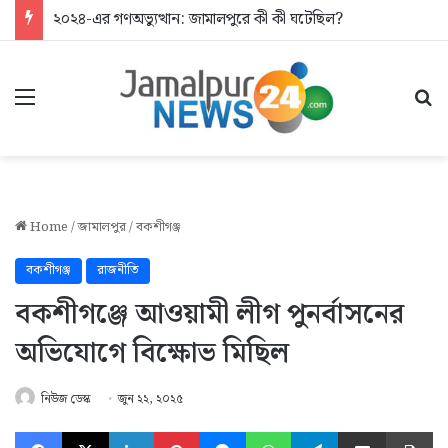
২০২৪-এর গণঅভ্যুত্থান: জামালপুরে কী কী ঘটেছিল?
Menu
Se
Home
/
জামালপুর
/
বকশীগঞ্জ
বকশীগঞ্জ
রাজনীতি
বকশীগঞ্জে আওয়ামী লীগ পুনর্বাসনের
অভিযোগে বিক্ষোভ মিছিল
নিউজ ডেস্ক
জুন ২২, ২০২৫
Facebook
X
LinkedIn
Pinterest
Messenger
WhatsApp
Telegram
Share via Email
Pr