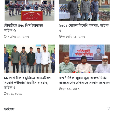
রৌমারীতে ৪৭০ পিস ইয়াবাসহ
১৩০১ বোতল বিদেশি মদসহ, আটক
আটক-১
৩
অক্টোবর ১২, ২০২৫
জানুয়ারি ২৪, ২০২৬
১৮ লাখ টাকার চুক্তিতে কনস্টেবল
রাজনৈতিক সুনাম ক্ষুন্ন করতে মিথ্যা
নিয়োগ পরীক্ষায় ডিভাইস ব্যবহার,
অভিযোগের প্রতিবাদে সংবাদ সম্মেলন
আটক ৫
জুন ১৯, ২০২৬
মে ৯, ২০২৬
সর্বশেষ