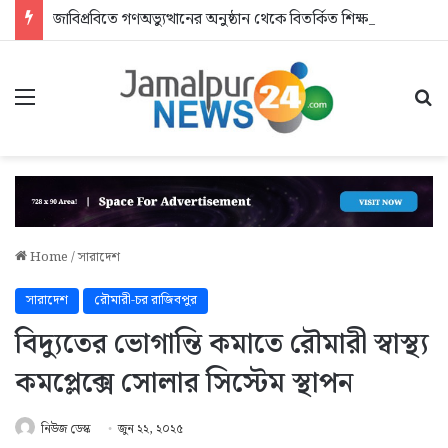
জাবিপ্রবিতে গণঅভ্যুত্থানের অনুষ্ঠান থেকে বিতর্কিত শিক্ষকদের বের করে দিলেন এমপি
Menu
Se
Home
/
সারাদেশ
সারাদেশ
রৌমারী-চর রাজিবপুর
বিদ্যুতের ভোগান্তি কমাতে রৌমারী স্বাস্থ্য
কমপ্লেক্সে সোলার সিস্টেম স্থাপন
নিউজ ডেস্ক
জুন ২২, ২০২৫