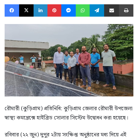
Facebook
X
LinkedIn
Pinterest
Messenger
WhatsApp
Telegram
Share via Email
Pr
রৌমারী (কুড়িগ্রাম) প্রতিনিধি: কুড়িগ্রাম জেলার রৌমারী উপজেলা
স্বাস্থ্য কমপ্লেক্সে হাইব্রিড সোলার সিস্টেম উদ্বোধন করা হয়েছে।
রবিবার (২২ জুন) দুপুর ২টায় সংক্ষিপ্ত অনুষ্ঠানের মধ্য দিয়ে এই