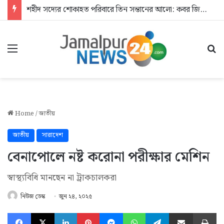
শহীদ সদ্যের শোকাহত পরিবারে তিন সন্তানের আলো: কবর জিয়ারতে যুবদল
Menu
Se
Home
/
জাতীয়
জাতীয়
সারাদেশ
বেনাপোলে নষ্ট করোনা পরীক্ষার মেশিন
স্বাস্থ্যবিধি মানছেন না ট্রাকচালকরা
নিউজ ডেস্ক
জুন ২৪, ২০২৫
Facebook
X
LinkedIn
Pinterest
Messenger
WhatsApp
Telegram
Share via Email
Pr