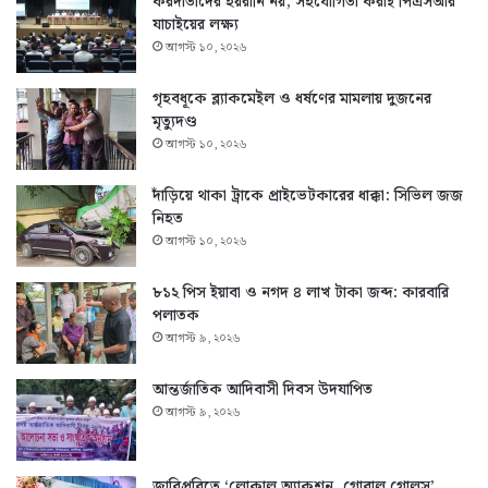
করদাতাদের হয়রানি নয়, সহযোগিতা করাই পিএসআর
যাচাইয়ের লক্ষ্য
আগস্ট ১০, ২০২৬
গৃহবধূকে ব্ল্যাকমেইল ও ধর্ষণের মামলায় দুজনের
মৃত্যুদণ্ড
আগস্ট ১০, ২০২৬
দাঁড়িয়ে থাকা ট্রাকে প্রাইভেটকারের ধাক্কা: সিভিল জজ
নিহত
আগস্ট ১০, ২০২৬
৮১২ পিস ইয়াবা ও নগদ ৪ লাখ টাকা জব্দ: কারবারি
পলাতক
আগস্ট ৯, ২০২৬
আন্তর্জাতিক আদিবাসী দিবস উদযাপিত
আগস্ট ৯, ২০২৬
জাবিপ্রবিতে ‘লোকাল অ্যাকশন, গ্লোবাল গোলস’