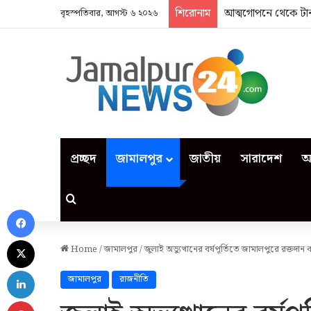
শিরোনাম
আত্মগোপনে থেকে টান
বৃহস্পতিবার, আগস্ট ৬ ২০২৬
প্রচ্ছদ
জামালপুর
জাতীয়
সারাদেশ
আ
Search for
Facebook
X
Home
/
জামালপুর
/
জুলাই অভ্যুত্থানের বর্ষপূর্তিতে জামালপুরে রক্তদান ক
LinkedIn
জামালপুর
রাজনীতি
Pinterest