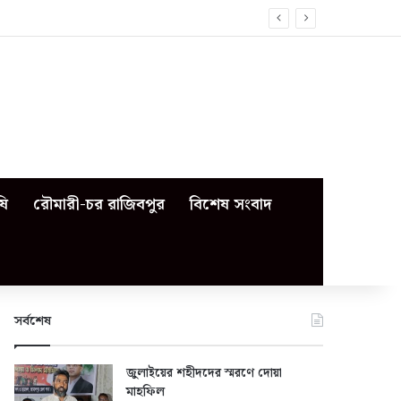
ষি
রৌমারী-চর রাজিবপুর
বিশেষ সংবাদ
সর্বশেষ
জুলাইয়ের শহীদদের স্মরণে দোয়া
মাহফিল