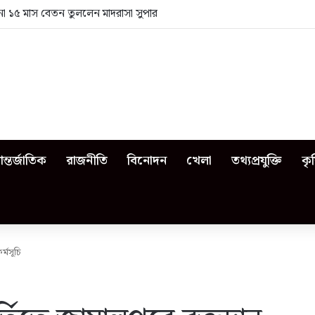
া ১৫ মাস বেতন তুললেন মাদরাসা সুপার
ন্তর্জাতিক
রাজনীতি
বিনোদন
খেলা
তথ্যপ্রযুক্তি
কৃ
র্মসূচি