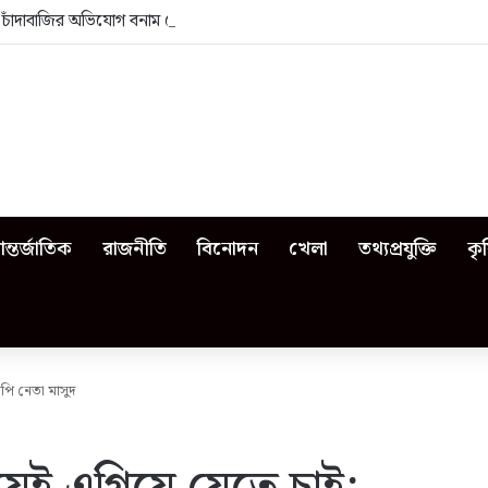
া: চাঁদাবাজির অভিযোগ বনাম ভেজাল দুধের জিডি
ন্তর্জাতিক
রাজনীতি
বিনোদন
খেলা
তথ্যপ্রযুক্তি
কৃ
পি নেতা মাসুদ