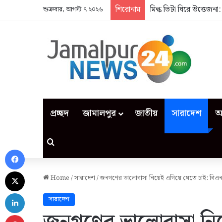
শিরোনাম
মিল্ক ভিটা ঘিরে উত্তেজন
শুক্রবার, আগস্ট ৭ ২০২৬
প্রচ্ছদ
জামালপুর
জাতীয়
সারাদেশ
আ
Search for
Facebook
X
Home
/
সারাদেশ
/
জনগণের ভালোবাসা নিয়েই এগিয়ে যেতে চাই: বিএন
LinkedIn
সারাদেশ
Pinterest