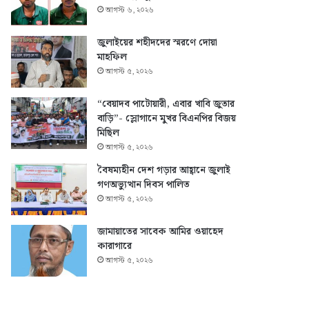
আগস্ট ৬, ২০২৬
জুলাইয়ের শহীদদের স্মরণে দোয়া
মাহফিল
আগস্ট ৫, ২০২৬
“বেয়াদব পাটোয়ারী, এবার খাবি জুতার
বাড়ি”- স্লোগানে মুখর বিএনপির বিজয়
মিছিল
আগস্ট ৫, ২০২৬
বৈষম্যহীন দেশ গড়ার আহ্বানে জুলাই
গণঅভ্যুত্থান দিবস পালিত
আগস্ট ৫, ২০২৬
জামায়াতের সাবেক আমির ওয়াহেদ
কারাগারে
আগস্ট ৫, ২০২৬