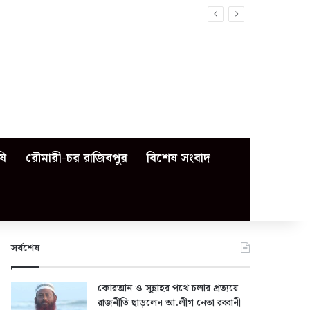
ষি
রৌমারী-চর রাজিবপুর
বিশেষ সংবাদ
সর্বশেষ
কোরআন ও সুন্নাহর পথে চলার প্রত্যয়ে
রাজনীতি ছাড়লেন আ.লীগ নেতা রব্বানী