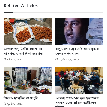
Related Articles
ভেজাল গুড় তৈরির কারখানায়
বালু মহল বন্ধের দাবি করায় যুবদল
অভিযান, ২ লাখ টাকা জরিমানা
নেতার ওপর হামলা
মার্চ ৭, ২০২৬
অক্টোবর ২২, ২০২৫
বিচারক দম্পত্তির বাসায় চুরি
কলেজ প্রশাসনের দ্রুত হস্তক্ষেপে
সমাধান হলো ভাইরাল অপ্রীতিকর
জুলাই ১, ২০২৬