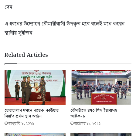
দেন।
এ ধরনের উদ্যোগে রৌমারীবাসী উপকৃত হবে বলেই মনে করেন
স্থানীয় সুধীজন।
Related Articles
চোরাচালান দমনে নায়েক কাউছার
রৌমারীতে ৪৭০ পিস ইয়াবাসহ
মিয়া’র প্রথম স্থান অর্জন
আটক-১
জানুয়ারি ৮, ২০২৬
অক্টোবর ১২, ২০২৫