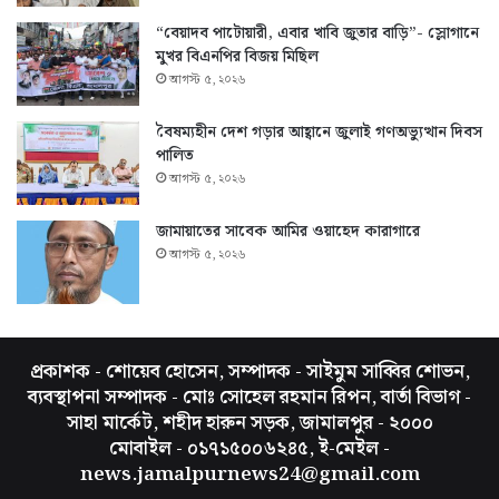
“বেয়াদব পাটোয়ারী, এবার খাবি জুতার বাড়ি”- স্লোগানে
মুখর বিএনপির বিজয় মিছিল
আগস্ট ৫, ২০২৬
বৈষম্যহীন দেশ গড়ার আহ্বানে জুলাই গণঅভ্যুত্থান দিবস
পালিত
আগস্ট ৫, ২০২৬
জামায়াতের সাবেক আমির ওয়াহেদ কারাগারে
আগস্ট ৫, ২০২৬
প্রকাশক - শোয়েব হোসেন, সম্পাদক - সাইমুম সাব্বির শোভন,
ব্যবস্থাপনা সম্পাদক - মোঃ সোহেল রহমান রিপন, বার্তা বিভাগ -
সাহা মার্কেট, শহীদ হারুন সড়ক, জামালপুর - ২০০০
মোবাইল - ০১৭১৫০০৬২৪৫, ই-মেইল -
news.jamalpurnews24@gmail.com