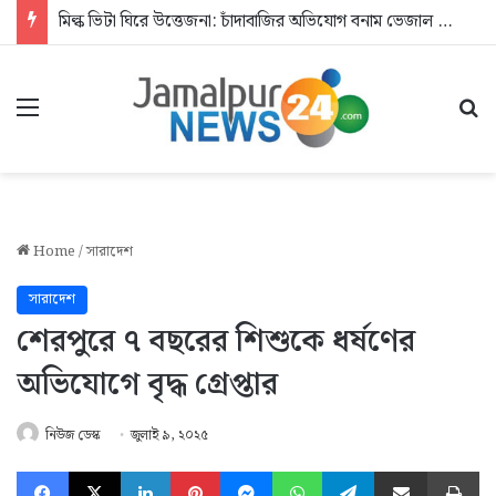
মিল্ক ভিটা ঘিরে উত্তেজনা: চাঁদাবাজির অভিযোগ বনাম ভেজাল দুধের জিডি
Menu
Se
Home
/
সারাদেশ
সারাদেশ
শেরপুরে ৭ বছরের শিশুকে ধর্ষণের
অভিযোগে বৃদ্ধ গ্রেপ্তার
নিউজ ডেস্ক
জুলাই ৯, ২০২৫
Facebook
X
LinkedIn
Pinterest
Messenger
WhatsApp
Telegram
Share via Email
Pr