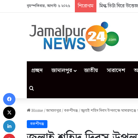
শিরোনাম
মিল্ক ভিটা ঘিরে উত্ত
বৃহস্পতিবার, আগস্ট ৬ ২০২৬
প্রচ্ছদ
জামালপুর
জাতীয়
সারাদেশ
আ
Search for
Facebook
X
Home
/
জামালপুর
/
বকশীগঞ্জ
/
জুলাই শহিদ দিবস উপলক্ষে মাদারগঞ্জ
LinkedIn
বকশীগঞ্জ
Pinterest