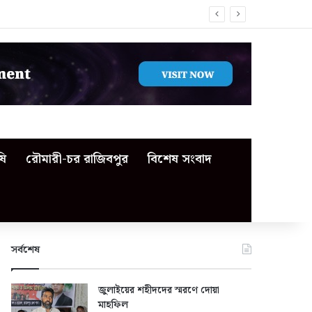
ষি
রৌমারী-চর রাজিবপুর
বিশেষ সংবাদ
সর্বশেষ
জুলাইয়ের শহীদদের স্মরণে দোয়া
মাহফিল