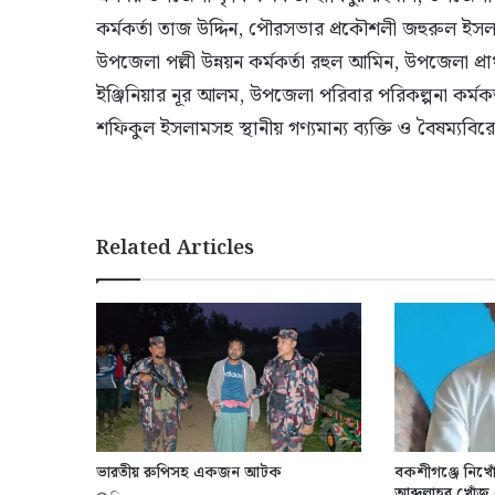
কর্মকর্তা তাজ উদ্দিন, পৌরসভার প্রকৌশলী জহুরুল ইসল
উপজেলা পল্লী উন্নয়ন কর্মকর্তা রহুল আমিন, উপজেলা প্র
ইঞ্জিনিয়ার নূর আলম, উপজেলা পরিবার পরিকল্পনা কর্মক
শফিকুল ইসলামসহ স্থানীয় গণ্যমান্য ব্যক্তি ও বৈষম্যবির
Related Articles
ভারতীয় রুপিসহ একজন আটক
বকশীগঞ্জে নিখোঁজ
আব্দুল্লাহর খোঁ