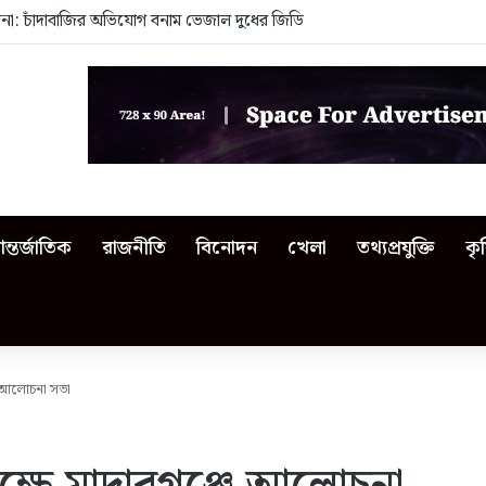
েজনা: চাঁদাবাজির অভিযোগ বনাম ভেজাল দুধের জিডি
ন্তর্জাতিক
রাজনীতি
বিনোদন
খেলা
তথ্যপ্রযুক্তি
কৃ
ে আলোচনা সভা