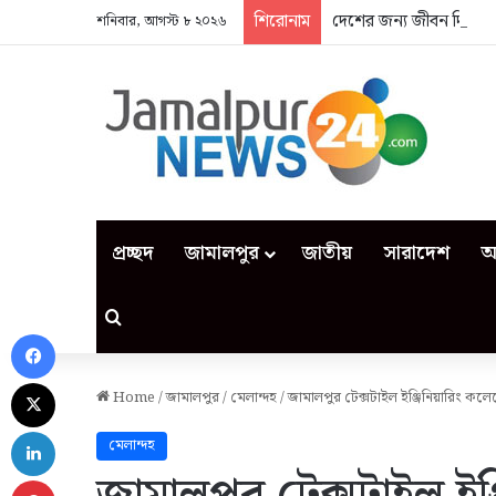
শিরোনাম
দেশের জন্য জীবন দিলেন
শনিবার, আগস্ট ৮ ২০২৬
প্রচ্ছদ
জামালপুর
জাতীয়
সারাদেশ
আ
Search for
Facebook
X
Home
/
জামালপুর
/
মেলান্দহ
/
জামালপুর টেক্সটাইল ইঞ্জিনিয়ারিং কল
LinkedIn
মেলান্দহ
Pinterest