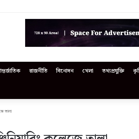
 জসিম: আশ্রয়হীন শহীদের পরিবার
ন্তর্জাতিক
রাজনীতি
বিনোদন
খেলা
তথ্যপ্রযুক্তি
কৃ
েজে তালা