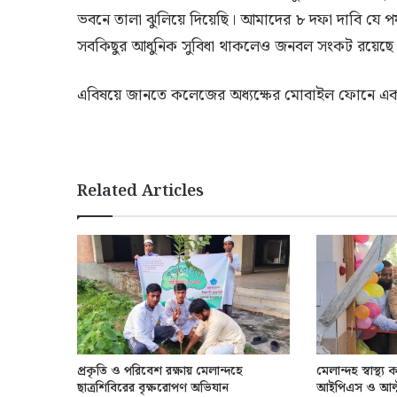
ভবনে তালা ঝুলিয়ে দিয়েছি। আমাদের ৮ দফা দাবি যে পর্
সবকিছুর আধুনিক সুবিধা থাকলেও জনবল সংকট রয়েছে। জনব
এবিষয়ে জানতে কলেজের অধ্যক্ষের মোবাইল ফোনে একা
Related Articles
প্রকৃতি ও পরিবেশ রক্ষায় মেলান্দহে
মেলান্দহ স্বাস্থ্
ছাত্রশিবিরের বৃক্ষরোপণ অভিযান
আইপিএস ও আল্ট্