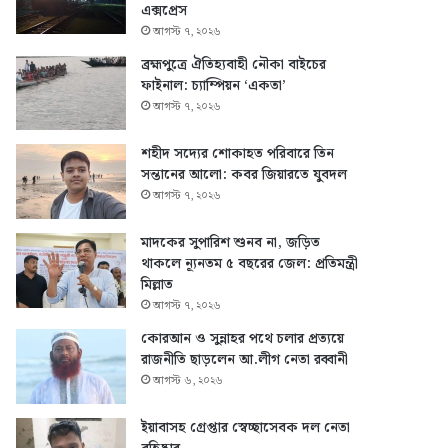
এক্সপ্রেস
আগস্ট ৭, ২০২৬
ব্রহ্মপুত্রে ঐতিহ্যবাহী নৌকা বাইচের
ফাইনাল: চ্যাম্পিয়ন ‘একতা’
আগস্ট ৭, ২০২৬
শহীদ সদ্যের শোকাহত পরিবারে তিন
সন্তানের আলো: কবর জিয়ারতে যুবদল
আগস্ট ৭, ২০২৬
মাদকের সুপারিশ শুনব না, জড়িত
থাকলে ন্যূনতম ৫ বছরের জেল: প্রতিমন্ত্রী
মিল্লাত
আগস্ট ৭, ২০২৬
কোরআন ও সুন্নাহর পথে চলার প্রত্যয়ে
রাজনীতি ছাড়লেন আ.লীগ নেতা রব্বানী
আগস্ট ৬, ২০২৬
ইয়াবাসহ গ্রেপ্তার স্বেচ্ছাসেবক দল নেতা