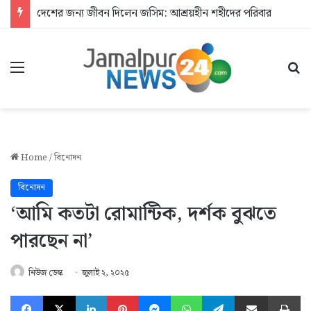
দেশের জন্য জীবন দিলেন জসিম: আশ্রয়হীন শহীদের পরিবার
Menu
Se
Home
/
বিনোদন
বিনোদন
‘আমি কতটা রোমান্টিক, দর্শক বুঝতে
পারছেন না’
নিউজ ডেস্ক
জুলাই ২, ২০২৫
Facebook
X
LinkedIn
Pinterest
Messenger
WhatsApp
Telegram
Share via Email
Pr