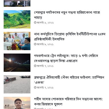
শেরপুরে পর্যটকদের নতুন গন্তব্য হারিয়াকোনা গারো
পাহাড়
আগস্ট ৯, ২০২৬
নানা কর্মসূচিতে ডিপ্লোমা কৃষিবিদ ইনস্টিটিউশনের ২২তম
প্রতিষ্ঠাবার্ষিকী উদযাপিত
আগস্ট ৮, ২০২৬
গফরগাঁওয়ে ট্রেন লাইনচ্যুত: সাড়ে ৬ ঘণ্টা দেরিতে
দেওয়ানগঞ্জ ছাড়ল তিস্তা এক্সপ্রেস
আগস্ট ৭, ২০২৬
ব্রহ্মপুত্রে ঐতিহ্যবাহী নৌকা বাইচের ফাইনাল: চ্যাম্পিয়ন
‘একতা’
আগস্ট ৭, ২০২৬
শহীদ সদ্যের শোকাহত পরিবারে তিন সন্তানের আলো:
কবর জিয়ারতে যুবদল