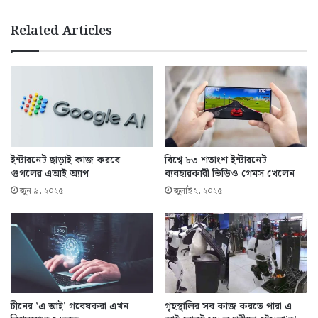
Related Articles
ইন্টারনেট ছাড়াই কাজ করবে
বিশ্বে ৮৩ শতাংশ ইন্টারনেট
গুগলের এআই অ্যাপ
ব্যবহারকারী ভিডিও গেমস খেলেন
জুন ৯, ২০২৫
জুলাই ২, ২০২৫
চীনের ’এ আই’ গবেষকরা এখন
গৃহস্থালির সব কাজ করতে পারা এ