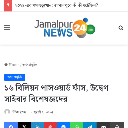
২০২৪-এর গণঅভ্যুত্থান: জামালপুরে কী কী ঘটেছিল?
Menu
Se
Home
/
তথ্যপ্রযুক্তি
তথ্যপ্রযুক্তি
১৬ বিলিয়ন পাসওয়ার্ড ফাঁস, উদ্বেগ
সাইবার বিশেষজ্ঞদের
নিউজ ডেস্ক
জুলাই ২, ২০২৫
Facebook
X
LinkedIn
Pinterest
Messenger
WhatsApp
Telegram
Share via Email
Pr