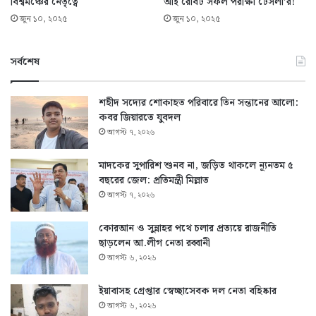
বিশ্বমঞ্চের নেতৃত্বে
আই রোবট সফল পরীক্ষা টেসলা’র!
জুন ১০, ২০২৫
জুন ১০, ২০২৫
সর্বশেষ
শহীদ সদ্যের শোকাহত পরিবারে তিন সন্তানের আলো:
কবর জিয়ারতে যুবদল
আগস্ট ৭, ২০২৬
মাদকের সুপারিশ শুনব না, জড়িত থাকলে ন্যূনতম ৫
বছরের জেল: প্রতিমন্ত্রী মিল্লাত
আগস্ট ৭, ২০২৬
কোরআন ও সুন্নাহর পথে চলার প্রত্যয়ে রাজনীতি
ছাড়লেন আ.লীগ নেতা রব্বানী
আগস্ট ৬, ২০২৬
ইয়াবাসহ গ্রেপ্তার স্বেচ্ছাসেবক দল নেতা বহিষ্কার
আগস্ট ৬, ২০২৬