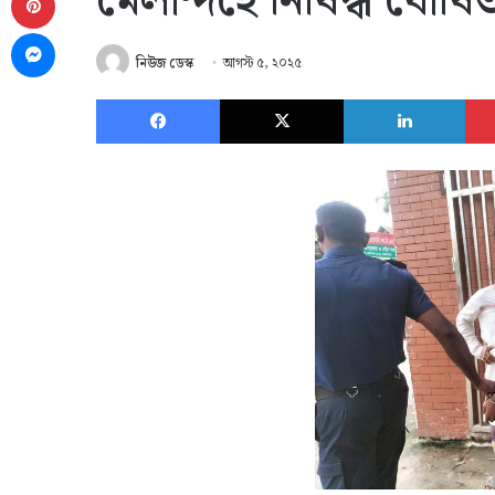
মেলান্দহে নিষিদ্ধ ঘোষ
Messenger
নিউজ ডেস্ক
আগস্ট ৫, ২০২৫
Facebook
X
Link