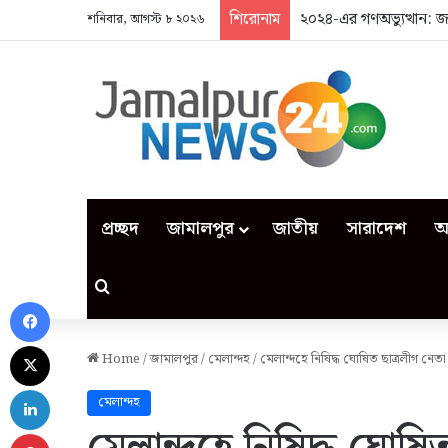
শিরোনাম
২০২৪-এর গণঅভ্যুত্থান: 
শনিবার, আগস্ট ৮ ২০২৬
প্রচ্ছদ
জামালপুর
জাতীয়
সারাদেশ
আ
Search for
Facebook
X
Home
/
জামালপুর
/
মেলান্দহ
/
মেলান্দহে নিষিদ্ধ ঘোষিত ছাত্রলীগ নে
LinkedIn
মেলান্দহ
Pinterest