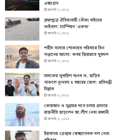
এক্সপ্রেস
আগস্ট ৭, ২০২৬
ব্রহ্মপুত্রে ঐতিহ্যবাহী নৌকা বাইচের
ফাইনাল: চ্যাম্পিয়ন ‘একতা’
আগস্ট ৭, ২০২৬
শহীদ সদ্যের শোকাহত পরিবারে তিন
সন্তানের আলো: কবর জিয়ারতে যুবদল
আগস্ট ৭, ২০২৬
মাদকের সুপারিশ শুনব না, জড়িত
থাকলে ন্যূনতম ৫ বছরের জেল: প্রতিমন্ত্রী
মিল্লাত
আগস্ট ৭, ২০২৬
কোরআন ও সুন্নাহর পথে চলার প্রত্যয়ে
রাজনীতি ছাড়লেন আ.লীগ নেতা রব্বানী
আগস্ট ৬, ২০২৬
ইয়াবাসহ গ্রেপ্তার স্বেচ্ছাসেবক দল নেতা