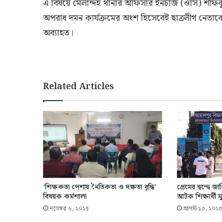
এ বিষয়ে মেলান্দহ থানার অফিসার ইনচার্জ (ওসি) শফিক
অপরাধ দমন কার্যক্রমের অংশ হিসেবেই ছাত্রলীগ নেতা
অব্যাহত।
Related Articles
‘শিক্ষকতা পেশায় নৈতিকতা ও দক্ষতা বৃদ্ধি’
প্রেমের দ্বন্দ্বে জ
বিষয়ক কর্মশালা
আটক শিক্ষার্থী ম
নভেম্বর ৬, ২০২৫
আগস্ট ১৩, ২০২৫