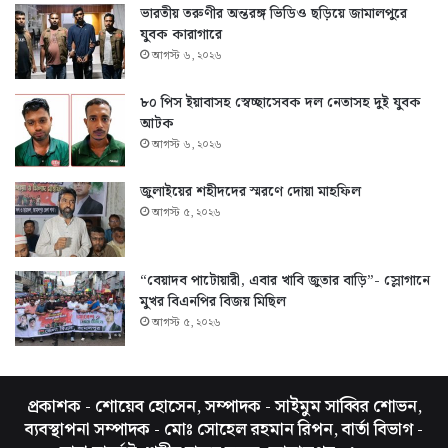
ভারতীয় তরুণীর অন্তরঙ্গ ভিডিও ছড়িয়ে জামালপুরে
যুবক কারাগারে
আগস্ট ৬, ২০২৬
৮০ পিস ইয়াবাসহ স্বেচ্ছাসেবক দল নেতাসহ দুই যুবক
আটক
আগস্ট ৬, ২০২৬
জুলাইয়ের শহীদদের স্মরণে দোয়া মাহফিল
আগস্ট ৫, ২০২৬
“বেয়াদব পাটোয়ারী, এবার খাবি জুতার বাড়ি”- স্লোগানে
মুখর বিএনপির বিজয় মিছিল
আগস্ট ৫, ২০২৬
প্রকাশক - শোয়েব হোসেন, সম্পাদক - সাইমুম সাব্বির শোভন,
ব্যবস্থাপনা সম্পাদক - মোঃ সোহেল রহমান রিপন, বার্তা বিভাগ -