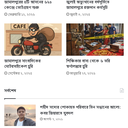
জামালপুরের ৫টি আসনের ৬২৩
জুলাই অভ্যুত্থানের বর্ষপূর্তিতে
কেন্দ্রে ভোটগ্রহণ শুরু
জামালপুরে রক্তদান কর্মসূচি
ফেব্রুয়ারি ১২, ২০২৬
জুলাই ৩, ২০২৫
জামালপুরে সাংবাদিকের
শিক্ষিকার বাসা থেকে ৬ ভরি
মোটরসাইকেল চুরি
স্বর্ণালঙ্কার চুরি
সেপ্টেম্বর ২, ২০২৫
জানুয়ারি ২৭, ২০২৬
সর্বশেষ
শহীদ সদ্যের শোকাহত পরিবারে তিন সন্তানের আলো:
কবর জিয়ারতে যুবদল
আগস্ট ৭, ২০২৬