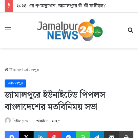
২০২৪-এর গণঅভ্যুত্থান: জামালপুরে কী কী ঘটেছিল?
Menu
Se
Home
/
জামালপুর
জামালপুর
জামালপুরে ইউনাইটেড পিপলস
বাংলাদেশের মতবিনিময় সভা
নিউজ ডেস্ক
আগস্ট ১১, ২০২৫
Facebook
X
LinkedIn
Pinterest
Messenger
WhatsApp
Telegram
Share via Email
Pr