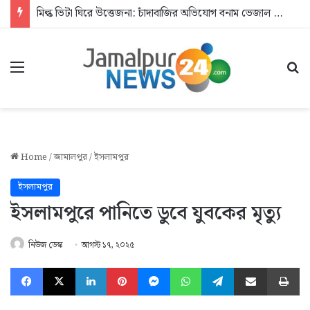
মিল্ক ভিটা ঘিরে উত্তেজনা: চাঁদাবাজির অভিযোগ বনাম ভেজাল দুধের জিডি
Menu
Se
Home
/
জামালপুর
/
ইসলামপুর
ইসলামপুর
ইসলামপুরে পানিতে ডুবে যুবকের মৃত্যু
নিউজ ডেস্ক
আগস্ট ১৭, ২০২৫
Facebook
X
LinkedIn
Pinterest
Messenger
WhatsApp
Telegram
Share via Email
Pr