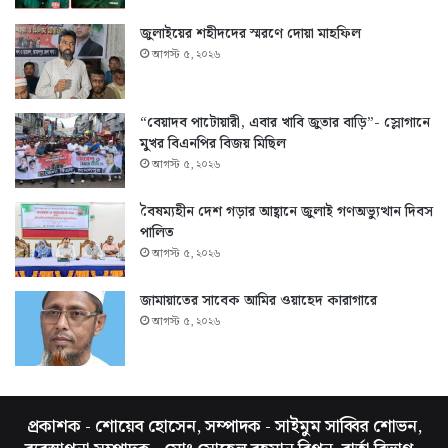
জুলাইয়ের শহীদদের স্মরণে দোয়া মাহফিল
আগস্ট ৫, ২০২৬
“বেয়াদব পাটোয়ারী, এবার খাবি জুতার বাড়ি”- স্লোগানে
মুখর বিএনপির বিজয় মিছিল
আগস্ট ৫, ২০২৬
বৈষম্যহীন দেশ গড়ার আহ্বানে জুলাই গণঅভ্যুত্থান দিবস
পালিত
আগস্ট ৫, ২০২৬
জামায়াতের সাবেক আমির ওয়াহেদ কারাগারে
আগস্ট ৫, ২০২৬
প্রকাশক - শোয়েব হোসেন, সম্পাদক - সাইমুম সাব্বির শোভন,