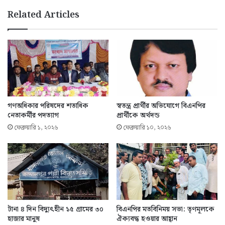
Related Articles
গণঅধিকার পরিষদের শতাধিক
স্বতন্ত্র প্রার্থীর অভিযোগে বিএনপির
নেতাকর্মীর পদত্যাগ
প্রার্থীকে অর্থদন্ড
ফেব্রুয়ারি ১, ২০২৬
ফেব্রুয়ারি ১০, ২০২৬
টানা ৪ দিন বিদ্যুৎহীন ১৫ গ্রামের ৩০
বিএনপির মতবিনিময় সভা: তৃণমূলকে
হাজার মানুষ
ঐক্যবদ্ধ হওয়ার আহ্বান