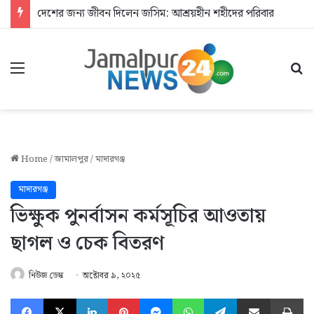
দেশের জন্য জীবন দিলেন জসিম: আশ্রয়হীন শহীদের পরিবার
Menu
Se
Home
/
জামালপুর
/
মাদারগঞ্জ
মাদারগঞ্জ
ভিক্ষুক পুনর্বাসন কর্মসূচির আওতায়
ছাগল ও চেক বিতরণ
নিউজ ডেস্ক
অক্টোবর ৯, ২০২৫
Facebook
X
LinkedIn
Pinterest
Messenger
WhatsApp
Telegram
Share via Email
Pr