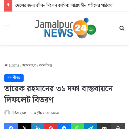
দেশের জন্য জীবন দিলেন জসিম: আশ্রয়হীন শহীদের পরিবার
Menu
Se
Home
/
জামালপুর
/
বকশীগঞ্জ
বকশীগঞ্জ
তারেক রহমানের ৩১ দফা বাস্তবায়নে
লিফলেট বিতরণ
নিউজ ডেস্ক
অক্টোবর ১৪, ২০২৫
Facebook
X
LinkedIn
Pinterest
Messenger
WhatsApp
Telegram
Share via Email
Pr