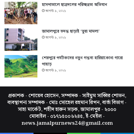
হাসপাতালে ছাত্রদলের পরিচ্ছন্নতা অভিযান
আগস্ট ৯, ২০২৬
জামালপুরে তদন্ত ছাড়াই ‘ভুয়া মামলা’
আগস্ট ৯, ২০২৬
শেরপুরে পর্যটকদের নতুন গন্তব্য হারিয়াকোনা গারো
পাহাড়
আগস্ট ৯, ২০২৬
প্রকাশক - শোয়েব হোসেন, সম্পাদক - সাইমুম সাব্বির শোভন,
ব্যবস্থাপনা সম্পাদক - মোঃ সোহেল রহমান রিপন, বার্তা বিভাগ -
সাহা মার্কেট, শহীদ হারুন সড়ক, জামালপুর - ২০০০
মোবাইল - ০১৭১৫০০৬২৪৫, ই-মেইল -
news.jamalpurnews24@gmail.com