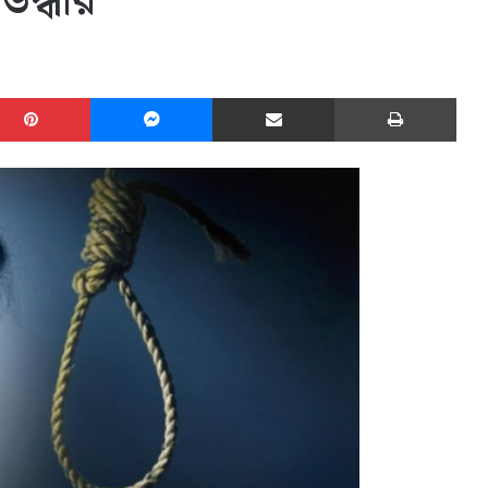
উদ্ধার
edIn
Pinterest
Messenger
Share via Email
Print