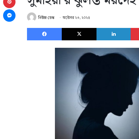
সুমাইয়া’র ঝুলন্ত মরদেহ 
Messenger
নিউজ ডেস্ক
অক্টোবর ২৩, ২০২৫
Facebook
X
Link