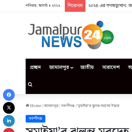
শিরোনাম
২০২৪-এর গণঅভ্যুত্থান: 
শনিবার, আগস্ট ৮ ২০২৬
প্রচ্ছদ
জামালপুর
জাতীয়
সারাদেশ
আ
Search for
Facebook
X
Home
/
জামালপুর
/
বকশীগঞ্জ
/
সুমাইয়া’র ঝুলন্ত মরদেহ উদ্ধার
LinkedIn
বকশীগঞ্জ
Pinterest