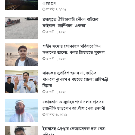
এক্সপ্রেস
আগস্ট ৭, ২০২৬
ব্রহ্মপুত্রে ঐতিহ্যবাহী নৌকা বাইচের
ফাইনাল: চ্যাম্পিয়ন ‘একতা’
আগস্ট ৭, ২০২৬
শহীদ সদ্যের শোকাহত পরিবারে তিন
সন্তানের আলো: কবর জিয়ারতে যুবদল
আগস্ট ৭, ২০২৬
মাদকের সুপারিশ শুনব না, জড়িত
থাকলে ন্যূনতম ৫ বছরের জেল: প্রতিমন্ত্রী
মিল্লাত
আগস্ট ৭, ২০২৬
কোরআন ও সুন্নাহর পথে চলার প্রত্যয়ে
রাজনীতি ছাড়লেন আ.লীগ নেতা রব্বানী
আগস্ট ৬, ২০২৬
ইয়াবাসহ গ্রেপ্তার স্বেচ্ছাসেবক দল নেতা