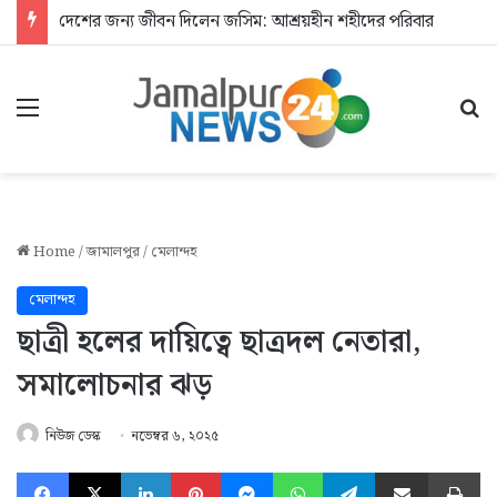
দেশের জন্য জীবন দিলেন জসিম: আশ্রয়হীন শহীদের পরিবার
Menu
Se
Home
/
জামালপুর
/
মেলান্দহ
মেলান্দহ
ছাত্রী হলের দায়িত্বে ছাত্রদল নেতারা,
সমালোচনার ঝড়
নিউজ ডেস্ক
নভেম্বর ৬, ২০২৫
Facebook
X
LinkedIn
Pinterest
Messenger
WhatsApp
Telegram
Share via Email
Pr