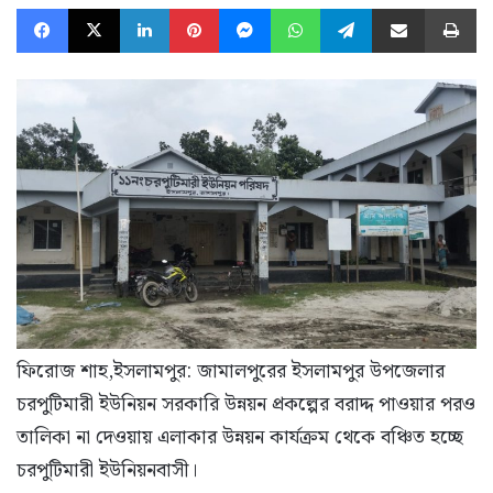
Facebook
X
LinkedIn
Pinterest
Messenger
WhatsApp
Telegram
Share via Email
Pr
ফিরোজ শাহ,ইসলামপুর: জামালপুরের ইসলামপুর উপজেলার
চরপুটিমারী ইউনিয়ন সরকারি উন্নয়ন প্রকল্পের বরাদ্দ পাওয়ার পরও
তালিকা না দেওয়ায় এলাকার উন্নয়ন কার্যক্রম থেকে বঞ্চিত হচ্ছে
চরপুটিমারী ইউনিয়নবাসী।