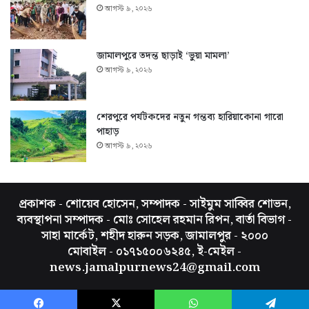
আগস্ট ৯, ২০২৬
জামালপুরে তদন্ত ছাড়াই ‘ভুয়া মামলা’
আগস্ট ৯, ২০২৬
শেরপুরে পর্যটকদের নতুন গন্তব্য হারিয়াকোনা গারো
পাহাড়
আগস্ট ৯, ২০২৬
প্রকাশক - শোয়েব হোসেন, সম্পাদক - সাইমুম সাব্বির শোভন,
ব্যবস্থাপনা সম্পাদক - মোঃ সোহেল রহমান রিপন, বার্তা বিভাগ -
সাহা মার্কেট, শহীদ হারুন সড়ক, জামালপুর - ২০০০
মোবাইল - ০১৭১৫০০৬২৪৫, ই-মেইল -
news.jamalpurnews24@gmail.com