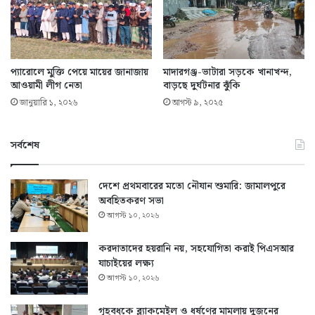
প্যারোলে মুক্তি পেয়ে মায়ের জানাজায়
মাদারগঞ্জ-ভাটারা সড়কে খানাখন্দ,
আওয়ামী লীগ নেতা
বাড়ছে দুর্ঘটনার ঝুঁকি
জানুয়ারি ১, ২০২৬
আগস্ট ৯, ২০২৫
সর্বশেষ
দেশে প্রথমবারের মতো নৌযান শুমারি: জামালপুরে
অবহিতকরণ সভা
আগস্ট ১০, ২০২৬
করদাতাদের হয়রানি নয়, সহযোগিতা করাই পিএসআর
যাচাইয়ের লক্ষ্য
আগস্ট ১০, ২০২৬
গৃহবধূকে ব্ল্যাকমেইল ও ধর্ষণের মামলায় দুজনের