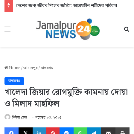
দেশের জন্য জীবন দিলেন জসিম: আশ্রয়হীন শহীদের পরিবার
Menu
Se
Home
/
জামালপুর
/
মাদারগঞ্জ
মাদারগঞ্জ
খালেদা জিয়ার রোগমুক্তি কামনায় দোয়া
ও মিলাদ মাহফিল
নিউজ ডেস্ক
নভেম্বর ৩০, ২০২৫
Facebook
X
LinkedIn
Pinterest
Messenger
WhatsApp
Telegram
Share via Email
Pr