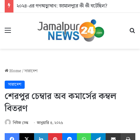
২০২৪-এর গণঅভ্যুত্থান: জামালপুরে কী কী ঘটেছিল?
Menu
Se
Home
/
সারাদেশ
সারাদেশ
শেরপুর চেম্বার অব কমার্সের কম্বল
বিতরণ
নিউজ ডেস্ক
জানুয়ারি ৫, ২০২৬
Facebook
X
LinkedIn
Pinterest
Messenger
WhatsApp
Telegram
Share via Email
Pr