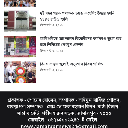
দুই বছর পরও পলাতক ৩৪৬ কয়েদি: উদ্ধার হয়নি
১১৪৩ রাউন্ড গুলি
আগস্ট ৫, ২০২৬
জাবিপ্রবিতে আন্দোলন বিরোধীদের কর্মকাণ্ড তুলে ধরে
ছাত্র শিবিরের ফেস্টুন প্রদর্শন
আগস্ট ৫, ২০২৬
বিনম্র শ্রদ্ধায় জুলাই অভ্যুত্থান দিবস পালিত
আগস্ট ৫, ২০২৬
প্রকাশক - শোয়েব হোসেন, সম্পাদক - সাইমুম সাব্বির শোভন,
ব্যবস্থাপনা সম্পাদক - মোঃ সোহেল রহমান রিপন, বার্তা বিভাগ -
সাহা মার্কেট, শহীদ হারুন সড়ক, জামালপুর - ২০০০
মোবাইল - ০১৭১৫০০৬২৪৫, ই-মেইল -
news.jamalpurnews24@gmail.com