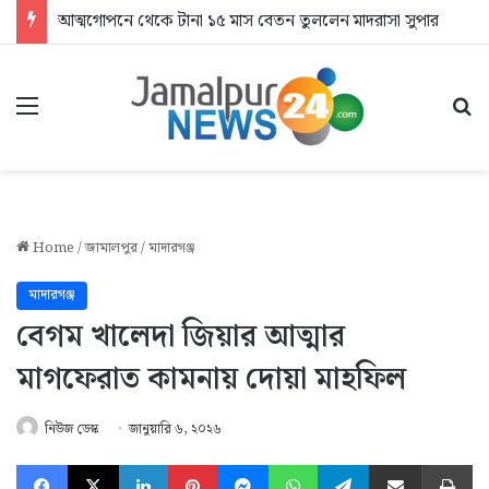
আত্মগোপনে থেকে টানা ১৫ মাস বেতন তুললেন মাদরাসা সুপার
Menu
Se
Home
/
জামালপুর
/
মাদারগঞ্জ
মাদারগঞ্জ
বেগম খালেদা জিয়ার আত্মার
মাগফেরাত কামনায় দোয়া মাহফিল
নিউজ ডেস্ক
জানুয়ারি ৬, ২০২৬
Facebook
X
LinkedIn
Pinterest
Messenger
WhatsApp
Telegram
Share via Email
Pr