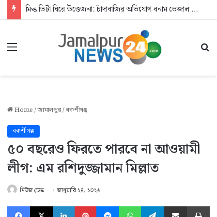
মিল্ক ভিটা ঘিরে উত্তেজনা: চাঁদাবাজির অভিযোগ বনাম ভেজাল দুধের জিডি
Menu
Se
Home
/
জামালপুর
/
বকশীগঞ্জ
বকশীগঞ্জ
৫০ বছরেও ফিরতে পারবে না আওয়ামী
লীগ: এম রশিদুজ্জামান মিল্লাত
নিউজ ডেস্ক
জানুয়ারি ২৪, ২০২৬
Facebook
X
LinkedIn
Pinterest
Messenger
WhatsApp
Telegram
Share via Email
Pr