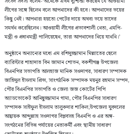
সংসদ সদস্য বলেন-‘অনেকে এখন দুশ্চিন্তা করছেন যে আওয়ামী
লীগের সঙ্গে ছিলেন বলে আপনাদের কী হবে। আপনাদের ভয়ের
কিছু নেই। আপনারা হয়তো পেটের দায়ে অথবা ভয়ে তাদের
সমর্থন করেছিলেন। আওয়ামী লীগের প্রভাবশালী নেতা, এমপি-
মন্ত্রী ও প্রধানমন্ত্রী পালিয়েছেন, তারা আপনাদের নিয়ে যাননি।’
অনুষ্ঠানে অন্যান্যের মধ্যে এম রশিদুজ্জামান মিল্লাতের ছেলে
ব্যারিস্টার শাহাদাত বিন জামান শোভন, বকশীগঞ্জ উপজেলা
বিএনপির সভাপতি আলহাজ মানিক সওদাগর, সাধারণ সম্পাদক
জাহিদুল ইসলাম প্রিন্স, সাংগঠনিক সম্পাদক ময়নুর রহমান সম্পদ,
পৌর বিএনপির সভাপতি ও জেলা জজ কোর্টের পিপি
অ্যাডভোকেট আনিছুজ্জামান গামা, পৌর বিএনপির সাধারণ
সম্পাদক সাইফুল ইসলাম তালুকদার শাকিল,উপজেলা যুবদলের
আহ্বায়ক আব্দুল্লাহ সওদাগর বিপ্লবসহ বিএনপি ও এর অঙ্গ-
সংগঠনের বিভিন্ন পর্যায়ের নেতাকর্মী এবং স্থানীয় সাধারণ