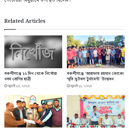
ভোটাররা অনুষ্ঠানে উপস্থিত ছিলেন।
Related Articles
বকশীগঞ্জে ১২ দিন থেকে নিখোঁজ
বকশীগঞ্জে ’আরাফাত রহমান কোকো
নবম শ্রেণির ছাত্রী
স্মৃতি ফুটবল টুর্নামেন্ট’ উদ্বোধন
জুলাই ১৫, ২০২৫
জুলাই ১১, ২০২৫