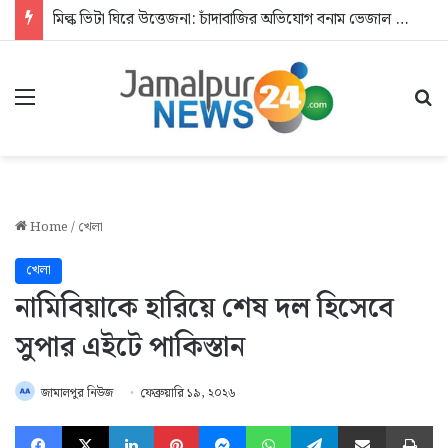
মিল্ক ভিটা ঘিরে উত্তেজনা: চাঁদাবাজির অভিযোগ বনাম ভেজাল দুধের জিডি
Menu
Se
Home
/
খেলা
খেলা
নামিবিয়াকে হারিয়ে শেষ দল হিসেবে
সুপার এইটে পাকিস্তান
জামালপুর নিউজ
ফেব্রুয়ারি ১৯, ২০২৬
Facebook
X
LinkedIn
Pinterest
Messenger
WhatsApp
Telegram
Share via Email
Pr