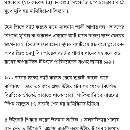
মঙ্গলবার (১৮ ফেব্রুয়ারি) কলম্বোর সিংহলিজ স্পোর্টস ক্লাব মাঠে
মুখোমুখি হয় নামিবিয়া-পাকিস্তান।
টসে জিতে ব্যাট করতে নামে সালমান আলী আগার দল। ভারতের
বিপক্ষে সুবিধা না করলেও এম্যাচে ব্যাট হাতে দারুণ ছন্দে ফেরেন
ওপেনার সাহিবজাদা ফারহান। দুর্দান্ত ব্যাটিংয়ে ৫৮ বলে তুলে নেন
অপরাজিত সেঞ্চুরি। আরেক ব্যাটার শাদাব খানের ২২ বলে ৩৬
রানের অপরাজিত ইনিংসে পাকিস্তানের সংগ্রহ দাঁড়ায় ১৯৯।
২০০ রানের লক্ষ্যে ব্যাট করতে নেমে শুরুটা ভালো করে
নামিবিয়া। তবে ৩২ রানে প্রথম উইকেটের পর থেকে নিয়মিত
বিরতিতে উইকেট হারাতে থাকে তারা। পাকিস্তানি বোলারদের
স্পিন জাদুতে ৯৭ রানেই শেষ হয় নামিবিয়ার ইনিংস।
৪ উইকেট শিকার করেন উসমান তারিক । অলরাউন্ডার শাদাব
খান নেন ৩ উইকেট। এছাড়া একটি করে উইকেট নেন সালমান