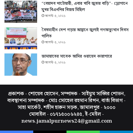
“বেয়াদব পাটোয়ারী, এবার খাবি জুতার বাড়ি”- স্লোগানে
মুখর বিএনপির বিজয় মিছিল
আগস্ট ৫, ২০২৬
বৈষম্যহীন দেশ গড়ার আহ্বানে জুলাই গণঅভ্যুত্থান দিবস
পালিত
আগস্ট ৫, ২০২৬
জামায়াতের সাবেক আমির ওয়াহেদ কারাগারে
আগস্ট ৫, ২০২৬
প্রকাশক - শোয়েব হোসেন, সম্পাদক - সাইমুম সাব্বির শোভন,
ব্যবস্থাপনা সম্পাদক - মোঃ সোহেল রহমান রিপন, বার্তা বিভাগ -
সাহা মার্কেট, শহীদ হারুন সড়ক, জামালপুর - ২০০০
মোবাইল - ০১৭১৫০০৬২৪৫, ই-মেইল -
news.jamalpurnews24@gmail.com