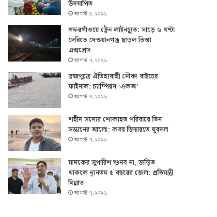
উদযাপিত
আগস্ট ৮, ২০২৬
গফরগাঁওয়ে ট্রেন লাইনচ্যুত: সাড়ে ৬ ঘণ্টা
দেরিতে দেওয়ানগঞ্জ ছাড়ল তিস্তা
এক্সপ্রেস
আগস্ট ৭, ২০২৬
ব্রহ্মপুত্রে ঐতিহ্যবাহী নৌকা বাইচের
ফাইনাল: চ্যাম্পিয়ন ‘একতা’
আগস্ট ৭, ২০২৬
শহীদ সদ্যের শোকাহত পরিবারে তিন
সন্তানের আলো: কবর জিয়ারতে যুবদল
আগস্ট ৭, ২০২৬
মাদকের সুপারিশ শুনব না, জড়িত
থাকলে ন্যূনতম ৫ বছরের জেল: প্রতিমন্ত্রী
মিল্লাত
আগস্ট ৭, ২০২৬