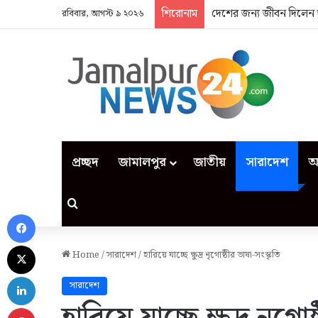
শিরোনাম
দেশের জন্য জীবন দিলেন 
রবিবার, আগস্ট ৯ ২০২৬
প্রচ্ছদ
জামালপুর
জাতীয়
সারাদেশ
আ
Search for
Facebook
X
Home
/
সারাদেশ
/
হারিয়ে যাচ্ছে ক্ষুদ্র নৃগোষ্ঠীর ভাষা-সংস্কৃতি
LinkedIn
সারাদেশ
Pinterest