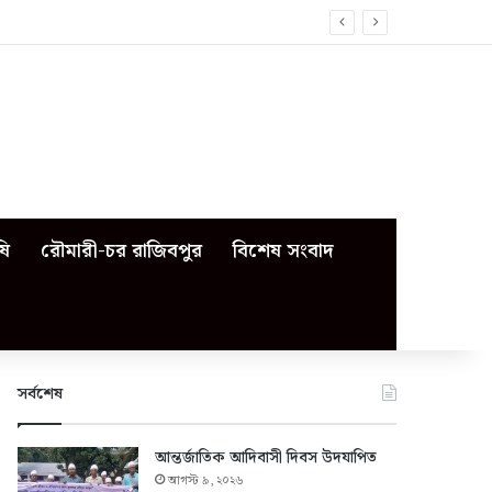
ষি
রৌমারী-চর রাজিবপুর
বিশেষ সংবাদ
সর্বশেষ
আন্তর্জাতিক আদিবাসী দিবস উদযাপিত
আগস্ট ৯, ২০২৬