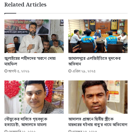
Related Articles
জুলাইয়ের শহীদদের স্মরণে দোয়া
জামালপুরে এলজিইডিতে দুদকের
মাহফিল
অভিযান
আগস্ট ৫, ২০২৬
এপ্রিল ২৯, ২০২৫
যৌতুকের দাবিতে গৃহবধূকে
আদালত প্রাঙ্গনে দ্বিতীয় স্ত্রীকে
হত্যাচেষ্টা, আদালতে মামলা
মারধরের ঘটনায় বাবু’র নামে অভিযোগ