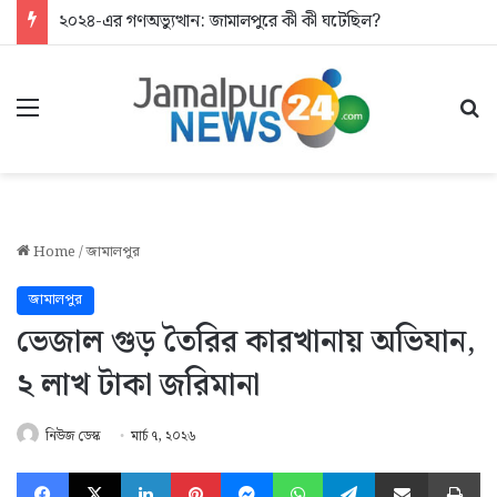
২০২৪-এর গণঅভ্যুত্থান: জামালপুরে কী কী ঘটেছিল?
Menu
Se
Home
/
জামালপুর
জামালপুর
ভেজাল গুড় তৈরির কারখানায় অভিযান,
২ লাখ টাকা জরিমানা
নিউজ ডেস্ক
মার্চ ৭, ২০২৬
Facebook
X
LinkedIn
Pinterest
Messenger
WhatsApp
Telegram
Share via Email
Pr