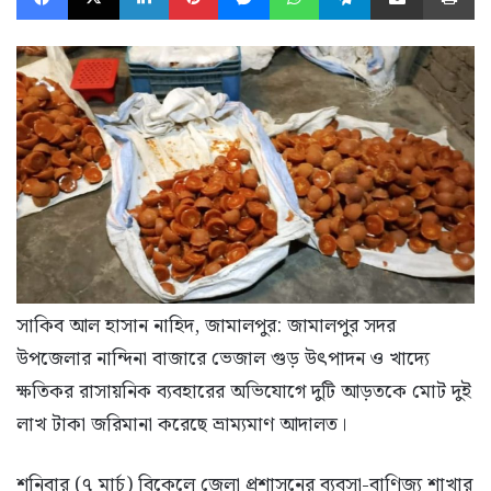
সাকিব আল হাসান নাহিদ, জামালপুর: জামালপুর সদর
উপজেলার নান্দিনা বাজারে ভেজাল গুড় উৎপাদন ও খাদ্যে
ক্ষতিকর রাসায়নিক ব্যবহারের অভিযোগে দুটি আড়তকে মোট দুই
লাখ টাকা জরিমানা করেছে ভ্রাম্যমাণ আদালত।
শনিবার (৭ মার্চ) বিকেলে জেলা প্রশাসনের ব্যবসা-বাণিজ্য শাখার