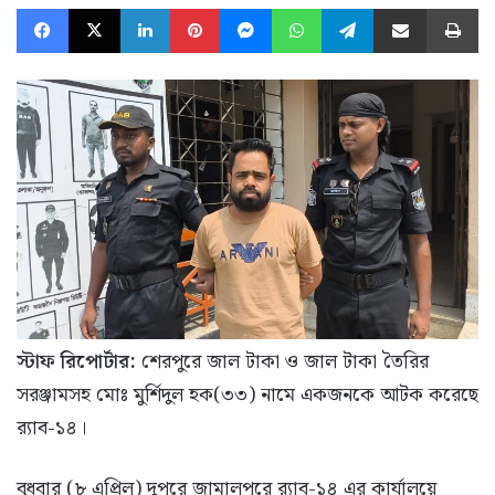
Facebook
X
LinkedIn
Pinterest
Messenger
WhatsApp
Telegram
Share via Email
Pr
স্টাফ রিপোর্টার:
শেরপুরে জাল টাকা ও জাল টাকা তৈরির
সরঞ্জামসহ মোঃ মুর্শিদুল হক(৩৩) নামে একজনকে আটক করেছে
র‍্যাব-১৪।
বুধবার (৮ এপ্রিল) দুপুরে জামালপুরে র‍্যাব-১৪ এর কার্যালয়ে