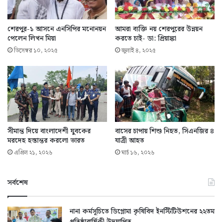
শেরপুর-১ আসনে এনসিপির মনোনয়ন
আমরা ব্যক্তি নয় শেরপুরের উন্নয়ন
পেলেন লিখন মিয়া
করতে চাই- ডা: প্রিয়াঙ্কা
ডিসেম্বর ১০, ২০২৫
জুলাই ৪, ২০২৫
সীমান্ত দিয়ে বাংলাদেশী যুবকের
বাসের চাপায় শিশু নিহত, সিএনজির ৪
মরদেহ হস্তান্তর করলো ভারত
যাত্রী আহত
এপ্রিল ২১, ২০২৬
মার্চ ১৬, ২০২৬
সর্বশেষ
নানা কর্মসূচিতে ডিপ্লোমা কৃষিবিদ ইনস্টিটিউশনের ২২তম