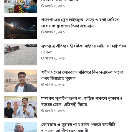
প্রতিষ্ঠাবার্ষিকী উদযাপিত
আগস্ট ৮, ২০২৬
গফরগাঁওয়ে ট্রেন লাইনচ্যুত: সাড়ে ৬ ঘণ্টা দেরিতে
দেওয়ানগঞ্জ ছাড়ল তিস্তা এক্সপ্রেস
আগস্ট ৭, ২০২৬
ব্রহ্মপুত্রে ঐতিহ্যবাহী নৌকা বাইচের ফাইনাল: চ্যাম্পিয়ন
‘একতা’
আগস্ট ৭, ২০২৬
শহীদ সদ্যের শোকাহত পরিবারে তিন সন্তানের আলো:
কবর জিয়ারতে যুবদল
আগস্ট ৭, ২০২৬
মাদকের সুপারিশ শুনব না, জড়িত থাকলে ন্যূনতম ৫
বছরের জেল: প্রতিমন্ত্রী মিল্লাত
আগস্ট ৭, ২০২৬
কোরআন ও সুন্নাহর পথে চলার প্রত্যয়ে রাজনীতি
ছাড়লেন আ.লীগ নেতা রব্বানী