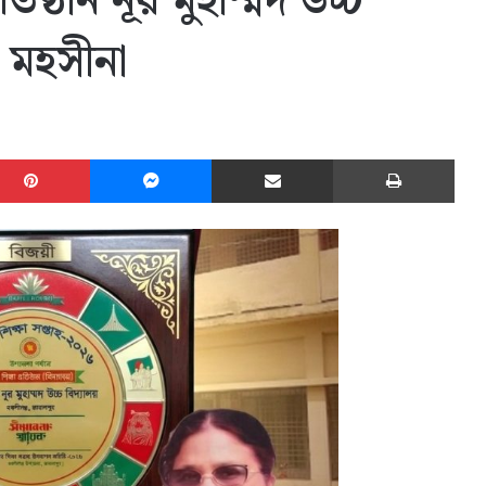
রতিষ্ঠান নূর মুহাম্মদ উচ্চ
ক মহসীনা
edIn
Pinterest
Messenger
Share via Email
Print