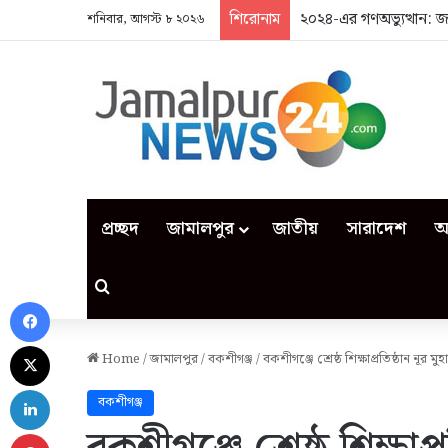
শিরোনাম
২০২৪-এর গণঅভ্যুত্থান: 
শনিবার, আগস্ট ৮ ২০২৬
প্রচ্ছদ
জামালপুর
জাতীয়
সারাদেশ
আ
Search for
Facebook
X
Home
/
জামালপুর
/
বকশীগঞ্জ
/
বকশীগঞ্জে শ্রেষ্ঠ শিক্ষাপ্রতিষ্ঠান নূর মু
LinkedIn
বকশীগঞ্জ
Pinterest