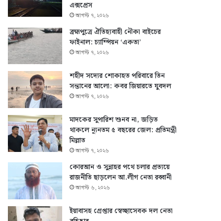
এক্সপ্রেস
আগস্ট ৭, ২০২৬
ব্রহ্মপুত্রে ঐতিহ্যবাহী নৌকা বাইচের
ফাইনাল: চ্যাম্পিয়ন ‘একতা’
আগস্ট ৭, ২০২৬
শহীদ সদ্যের শোকাহত পরিবারে তিন
সন্তানের আলো: কবর জিয়ারতে যুবদল
আগস্ট ৭, ২০২৬
মাদকের সুপারিশ শুনব না, জড়িত
থাকলে ন্যূনতম ৫ বছরের জেল: প্রতিমন্ত্রী
মিল্লাত
আগস্ট ৭, ২০২৬
কোরআন ও সুন্নাহর পথে চলার প্রত্যয়ে
রাজনীতি ছাড়লেন আ.লীগ নেতা রব্বানী
আগস্ট ৬, ২০২৬
ইয়াবাসহ গ্রেপ্তার স্বেচ্ছাসেবক দল নেতা