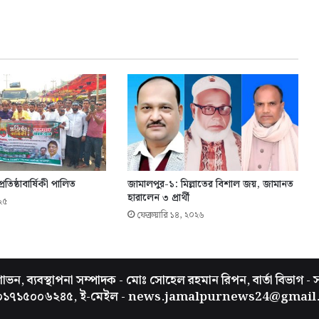
তিষ্ঠাবার্ষিকী পালিত
জামালপুর-১: মিল্লাতের বিশাল জয়, জামানত
হারালেন ৩ প্রার্থী
২৫
ফেব্রুয়ারি ১৪, ২০২৬
ভন, ব্যবস্থাপনা সম্পাদক - মোঃ সোহেল রহমান রিপন, বার্তা বিভাগ - 
 ০১৭১৫০০৬২৪৫, ই-মেইল - news.jamalpurnews24@gmail