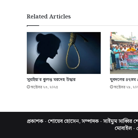
Related Articles
সুমাইয়া’র ঝুলন্ত মরদেহ উদ্ধার
যুবদলের ৪৭তম প্র
অক্টোবর ২৩, ২০২৫
অক্টোবর ২৮, ২০
প্রকাশক - শোয়েব হোসেন, সম্পাদক - সাইমুম সাব্বির শো
মোবাইল -