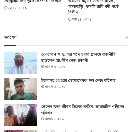
জিঞ্জিরাম নদে ডুবে কিশোরী নিখোঁজ
অসময়ে যমুনার ভাঙন: সড়ক,
বসতবাড়ি, ফসলি জমি নদী গর্ভে
মে ২৪, ২০২৬
বিলীন
মার্চ ১৪, ২০২৬
সর্বশেষ
কোরআন ও সুন্নাহর পথে চলার প্রত্যয়ে রাজনীতি
ছাড়লেন আ.লীগ নেতা রব্বানী
আগস্ট ৬, ২০২৬
ইয়াবাসহ গ্রেপ্তার স্বেচ্ছাসেবক দল নেতা বহিষ্কার
আগস্ট ৬, ২০২৬
দেশের জন্য জীবন দিলেন জসিম: আশ্রয়হীন শহীদের
পরিবার
আগস্ট ৬, ২০২৬