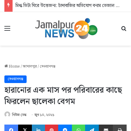
মিল্ক ভিটা ঘিরে উত্তেজনা: চাঁদাবাজির অভিযোগ বনাম ভেজাল দুধের জিডি
Menu
Se
Home
/
জামালপুর
/
দেওয়ানগঞ্জ
দেওয়ানগঞ্জ
হারানোর এক মাস পর পরিবারের কাছে
ফিরলেন ছালেকা বেগম
নিউজ ডেস্ক
জুন ১০, ২০২৬
Facebook
X
LinkedIn
Pinterest
Messenger
WhatsApp
Telegram
Share via Email
Pr