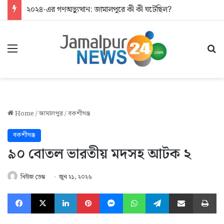
২০২৪-এর গণঅভ্যুত্থান: জামালপুরে কী কী ঘটেছিল?
Menu
Se
Home
/
জামালপুর
/
বকশীগঞ্জ
বকশীগঞ্জ
৯০ বোতল ভারতীয় মদসহ আটক ২
নিউজ ডেস্ক
জুন ২১, ২০২৬
Facebook
X
LinkedIn
Pinterest
Messenger
WhatsApp
Telegram
Share via Email
Pr