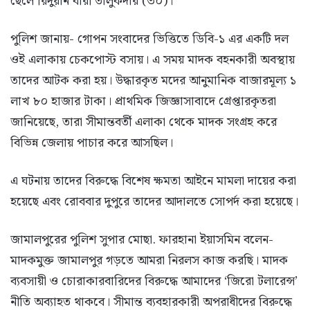
ছেলে রিদুয়ান বারী তালুকদার (৩০)।
পুলিশ জানায়- গোপন সংবাদের ভিত্তিতে ডিবি-১ এর একটি দল
ওই এলাকায় চেকপোস্ট বসায়। এ সময় মাদক বহনকারী অবস্থায়
তাদের আটক করা হয়। উদ্ধারকৃত মদের আনুমানিক বাজারমূল্য ১
লাখ ৮০ হাজার টাকা। প্রাথমিক জিজ্ঞাসাবাদে গ্রেপ্তারকৃতরা
জানিয়েছে, তারা সীমান্তবর্তী এলাকা থেকে মাদক সংগ্রহ করে
বিভিন্ন জেলায় পাচার করে আসছিল।
এ ঘটনায় তাদের বিরুদ্ধে বিশেষ ক্ষমতা আইনে মামলা দায়ের করা
হয়েছে এবং রোববার দুপুরে তাদের আদালতে সোপর্দ করা হয়েছে।
জামালপুরের পুলিশ সুপার মোছা. ফারহানা ইয়াসমিন বলেন-
মাদকমুক্ত জামালপুর গড়তে আমরা নিরলস কাজ করছি। মাদক
ব্যবসায়ী ও চোরাকারবারিদের বিরুদ্ধে আমাদের ‘জিরো টলারেন্স’
নীতি অব্যাহত থাকবে। সীমান্ত ব্যবহারকারী অপরাধীদের বিরুদ্ধে