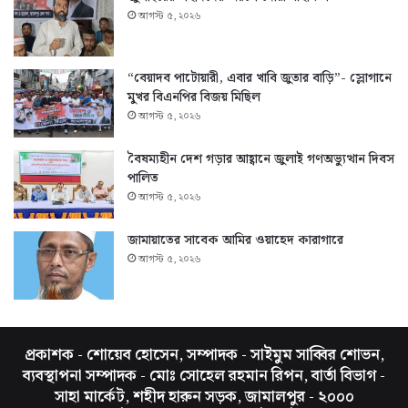
আগস্ট ৫, ২০২৬
“বেয়াদব পাটোয়ারী, এবার খাবি জুতার বাড়ি”- স্লোগানে
মুখর বিএনপির বিজয় মিছিল
আগস্ট ৫, ২০২৬
বৈষম্যহীন দেশ গড়ার আহ্বানে জুলাই গণঅভ্যুত্থান দিবস
পালিত
আগস্ট ৫, ২০২৬
জামায়াতের সাবেক আমির ওয়াহেদ কারাগারে
আগস্ট ৫, ২০২৬
প্রকাশক - শোয়েব হোসেন, সম্পাদক - সাইমুম সাব্বির শোভন,
ব্যবস্থাপনা সম্পাদক - মোঃ সোহেল রহমান রিপন, বার্তা বিভাগ -
সাহা মার্কেট, শহীদ হারুন সড়ক, জামালপুর - ২০০০