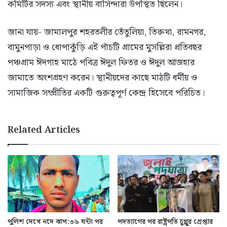
কমিটির সদস্য এবং স্থানীয় বাসিন্দারা উপস্থিত ছিলেন।
জানা যায়- জামালপুর শহরতলীর তেঁতুলিয়া, তিরুথা, রামনগর,
বামুনপাড়া ও ধোপাকুঁড়ি এই পাঁচটি গ্রামের মুসল্লিরা প্রতিবছর
পঞ্চগ্রাম ঈদগাহ মাঠে পবিত্র ঈদুল ফিতর ও ঈদুল আজহার
জামাতে অংশগ্রহণ করেন। স্থানীয়দের কাছে মাঠটি ধর্মীয় ও
সামাজিক সম্প্রীতির একটি গুরুত্বপূর্ণ কেন্দ্র হিসেবে পরিচিত।
Related Articles
পুলিশ দেখে নদে ঝাপ:৩৬ ঘন্টা পর
পদত্যাগের পর রাষ্ট্রপতি চুপ্পুর গ্রেপ্তার