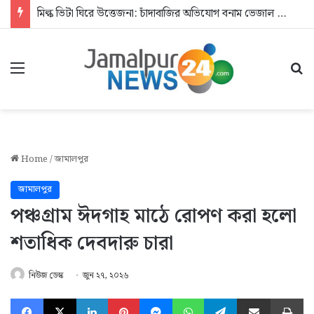
মিল্ক ভিটা ঘিরে উত্তেজনা: চাঁদাবাজির অভিযোগ বনাম ভেজাল দুধের জিডি
Menu
Se
Home
/
জামালপুর
জামালপুর
পঞ্চগ্রাম ঈদগাহ মাঠে রোপণ করা হলো
শতাধিক দেবদারু চারা
নিউজ ডেস্ক
জুন ২৭, ২০২৬
Facebook
X
LinkedIn
Pinterest
Messenger
WhatsApp
Telegram
Share via Email
Pr