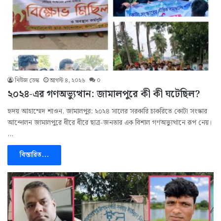
নিউজ ডেস্ক
আগস্ট ৪, ২০২৬
০
২০২৪-এর গণঅভ্যুত্থান: জামালপুরে কী কী ঘটেছিল?
হৃদয় আহাম্মেদ শাওন, জামালপুর: ২০২৪ সালের সরকারি চাকরিতে কোটা সংস্কার
আন্দোলন জামালপুরে ধীরে ধীরে ছাত্র-জনতার এক বিশাল গণঅভ্যুত্থানে রূপ নেয়।
…
বিস্তারিত...