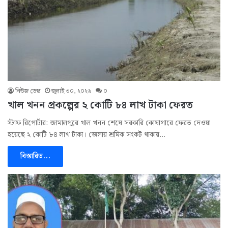
নিউজ ডেস্ক
জুলাই ৩০, ২০২৬
০
খাল খনন প্রকল্পের ২ কোটি ৮৪ লাখ টাকা ফেরত
স্টাফ রিপোর্টার: জামালপুরে খাল খনন শেষে সরকারি কোষাগারে ফেরত দেওয়া
হয়েছে ২ কোটি ৮৪ লাখ টাকা। জেলায় শ্রমিক সংকট থাকায়…
বিস্তারিত...