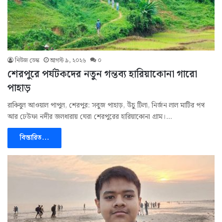
নিউজ ডেস্ক
আগস্ট ৯, ২০২৬
০
শেরপুরে পর্যটকদের নতুন গন্তব্য হারিয়াকোনা গারো
পাহাড়
রাকিবুল আওয়াল পাপুল, শেরপুর: সবুজ পাহাড়, উঁচু টিলা, নির্জন লাল মাটির পথ
আর ঢেউফা নদীর জলধারায় ঘেরা শেরপুরের হারিয়াকোনা গ্রাম।…
বিস্তারিত...