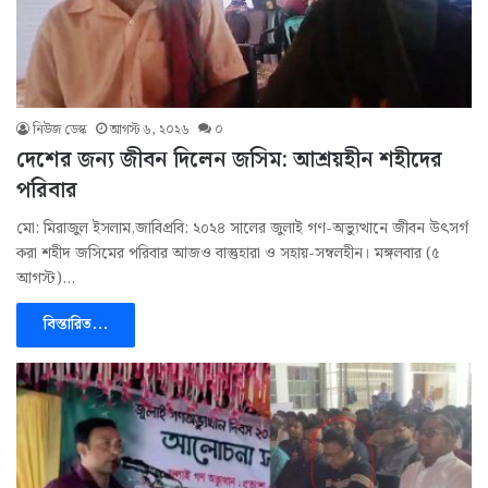
নিউজ ডেস্ক
আগস্ট ৬, ২০২৬
০
দেশের জন্য জীবন দিলেন জসিম: আশ্রয়হীন শহীদের
পরিবার
মো: মিরাজুল ইসলাম,জাবিপ্রবি: ২০২৪ সালের জুলাই গণ-অভ্যুত্থানে জীবন উৎসর্গ
করা শহীদ জসিমের পরিবার আজও বাস্তুহারা ও সহায়-সম্বলহীন। মঙ্গলবার (৫
আগস্ট)…
বিস্তারিত...