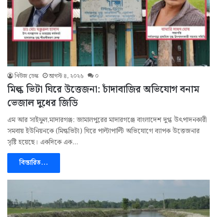
নিউজ ডেস্ক
আগস্ট ৪, ২০২৬
০
মিল্ক ভিটা ঘিরে উত্তেজনা: চাঁদাবাজির অভিযোগ বনাম
ভেজাল দুধের জিডি
এম আর সাইফুল,মাদারগঞ্জ: জামালপুরের মাদারগঞ্জে বাংলাদেশ দুগ্ধ উৎপাদনকারী
সমবায় ইউনিয়নকে (মিল্কভিটা) ঘিরে পাল্টাপাল্টি অভিযোগে ব্যাপক উত্তেজনার
সৃষ্টি হয়েছে। একদিকে এক…
বিস্তারিত...