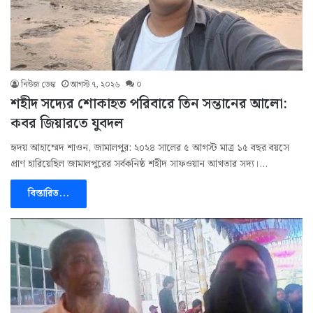
নিউজ ডেস্ক
আগস্ট ৭, ২০২৬
০
শহীদ সদ্যের শোকাহত পরিবারে তিন সন্তানের আলো:
কবর জিয়ারতে যুবদল
হৃদয় আহাম্মেদ শাওন, জামালপুর: ২০২৪ সালের ৫ আগস্ট মাত্র ১৫ বছর বয়সে
প্রাণ হারিয়েছিল জামালপুরের সর্বকনিষ্ঠ শহীদ সাফওয়ান আখতার সদ্য।…
বিস্তারিত...