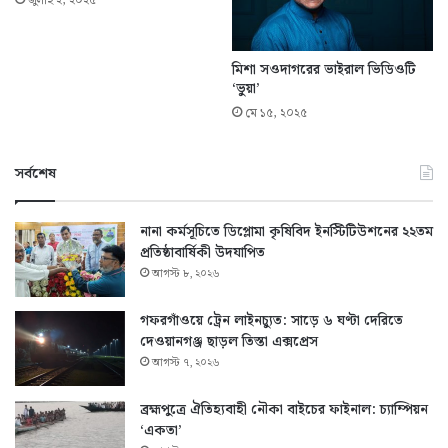
জুলাই ২, ২০২৫
মিশা সওদাগরের ভাইরাল ভিডিওটি
‘ভুয়া’
মে ১৫, ২০২৫
সর্বশেষ
নানা কর্মসূচিতে ডিপ্লোমা কৃষিবিদ ইনস্টিটিউশনের ২২তম
প্রতিষ্ঠাবার্ষিকী উদযাপিত
আগস্ট ৮, ২০২৬
গফরগাঁওয়ে ট্রেন লাইনচ্যুত: সাড়ে ৬ ঘণ্টা দেরিতে
দেওয়ানগঞ্জ ছাড়ল তিস্তা এক্সপ্রেস
আগস্ট ৭, ২০২৬
ব্রহ্মপুত্রে ঐতিহ্যবাহী নৌকা বাইচের ফাইনাল: চ্যাম্পিয়ন
‘একতা’