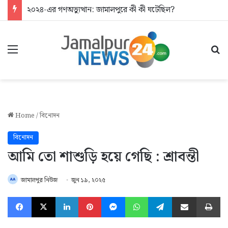
২০২৪-এর গণঅভ্যুত্থান: জামালপুরে কী কী ঘটেছিল?
Menu
Se
Home
/
বিনোদন
বিনোদন
আমি তো শাশুড়ি হয়ে গেছি : শ্রাবন্তী
জামালপুর নিউজ
জুন ১৯, ২০২৫
Facebook
X
LinkedIn
Pinterest
Messenger
WhatsApp
Telegram
Share via Email
Pr