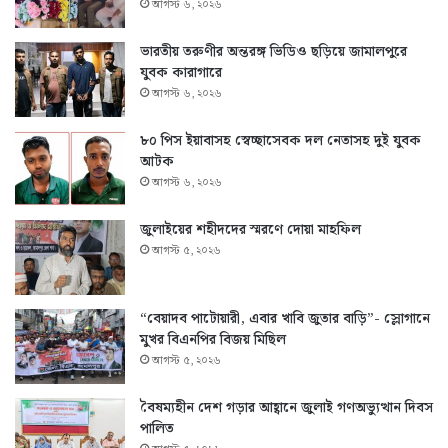
আগস্ট ৬, ২০২৬
ভারতীয় তরুণীর অন্তরঙ্গ ভিডিও ছড়িয়ে জামালপুরে
যুবক কারাগারে
আগস্ট ৬, ২০২৬
৮০ পিস ইয়াবাসহ স্বেচ্ছাসেবক দল নেতাসহ দুই যুবক
আটক
আগস্ট ৬, ২০২৬
জুলাইয়ের শহীদদের স্মরণে দোয়া মাহফিল
আগস্ট ৫, ২০২৬
“বেয়াদব পাটোয়ারী, এবার খাবি জুতার বাড়ি”- স্লোগানে
মুখর বিএনপির বিজয় মিছিল
আগস্ট ৫, ২০২৬
বৈষম্যহীন দেশ গড়ার আহ্বানে জুলাই গণঅভ্যুত্থান দিবস
পালিত