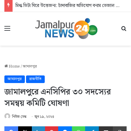
মিল্ক ভিটা ঘিরে উত্তেজনা: চাঁদাবাজির অভিযোগ বনাম ভেজাল দুধের জিডি
Menu
Se
Home
/
জামালপুর
জামালপুর
রাজনীতি
জামালপুরে এনসিপির ৩০ সদস্যের
সমন্বয় কমিটি ঘোষণা
নিউজ ডেস্ক
জুন ১৯, ২০২৫
Facebook
X
LinkedIn
Pinterest
Messenger
WhatsApp
Telegram
Share via Email
Pr