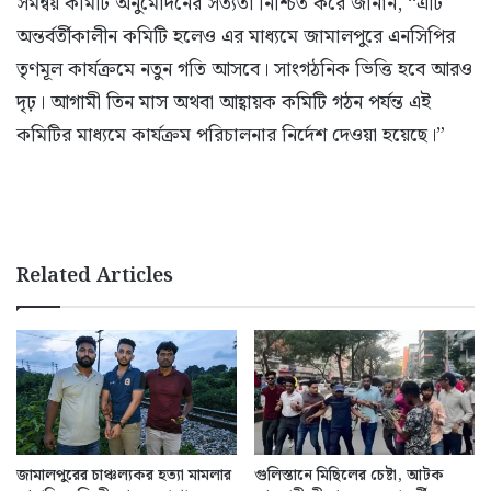
সমন্বয় কমিটি অনুমোদনের সত্যতা নিশ্চিত করে জানান, “এটি
অন্তর্বর্তীকালীন কমিটি হলেও এর মাধ্যমে জামালপুরে এনসিপির
তৃণমূল কার্যক্রমে নতুন গতি আসবে। সাংগঠনিক ভিত্তি হবে আরও
দৃঢ়। আগামী তিন মাস অথবা আহ্বায়ক কমিটি গঠন পর্যন্ত এই
কমিটির মাধ্যমে কার্যক্রম পরিচালনার নির্দেশ দেওয়া হয়েছে।”
Related Articles
জামালপুরের চাঞ্চল্যকর হত্যা মামলার
গুলিস্তানে মিছিলের চেষ্টা, আটক