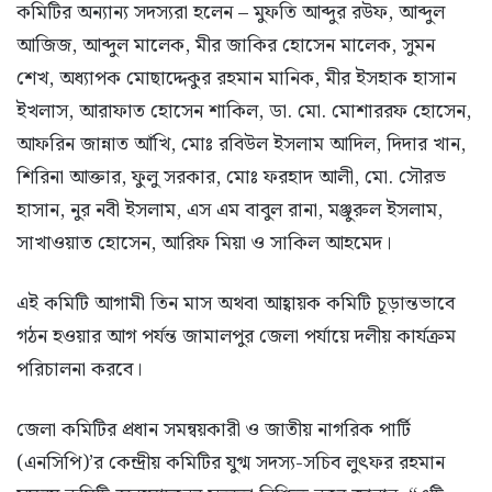
কমিটির অন্যান্য সদস্যরা হলেন – মুফতি আব্দুর রউফ, আব্দুল
আজিজ, আব্দুল মালেক, মীর জাকির হোসেন মালেক, সুমন
শেখ, অধ্যাপক মোছাদ্দেকুর রহমান মানিক, মীর ইসহাক হাসান
ইখলাস, আরাফাত হোসেন শাকিল, ডা. মো. মোশাররফ হোসেন,
আফরিন জান্নাত আঁখি, মোঃ রবিউল ইসলাম আদিল, দিদার খান,
শিরিনা আক্তার, ফুলু সরকার, মোঃ ফরহাদ আলী, মো. সৌরভ
হাসান, নুর নবী ইসলাম, এস এম বাবুল রানা, মঞ্জুরুল ইসলাম,
সাখাওয়াত হোসেন, আরিফ মিয়া ও সাকিল আহমেদ।
এই কমিটি আগামী তিন মাস অথবা আহ্বায়ক কমিটি চূড়ান্তভাবে
গঠন হওয়ার আগ পর্যন্ত জামালপুর জেলা পর্যায়ে দলীয় কার্যক্রম
পরিচালনা করবে।
জেলা কমিটির প্রধান সমন্বয়কারী ও জাতীয় নাগরিক পার্টি
(এনসিপি)’র কেন্দ্রীয় কমিটির যুগ্ম সদস্য-সচিব লুৎফর রহমান