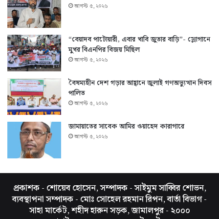
আগস্ট ৫, ২০২৬
“বেয়াদব পাটোয়ারী, এবার খাবি জুতার বাড়ি”- স্লোগানে
মুখর বিএনপির বিজয় মিছিল
আগস্ট ৫, ২০২৬
বৈষম্যহীন দেশ গড়ার আহ্বানে জুলাই গণঅভ্যুত্থান দিবস
পালিত
আগস্ট ৫, ২০২৬
জামায়াতের সাবেক আমির ওয়াহেদ কারাগারে
আগস্ট ৫, ২০২৬
প্রকাশক - শোয়েব হোসেন, সম্পাদক - সাইমুম সাব্বির শোভন,
ব্যবস্থাপনা সম্পাদক - মোঃ সোহেল রহমান রিপন, বার্তা বিভাগ -
সাহা মার্কেট, শহীদ হারুন সড়ক, জামালপুর - ২০০০