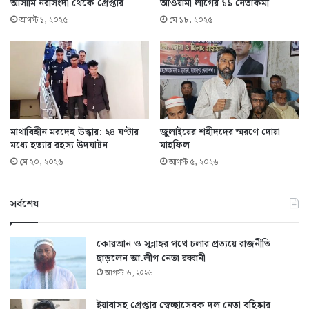
আসামি নরসিংদী থেকে গ্রেপ্তার
আওয়ামী লীগের ১১ নেতাকর্মী
আগস্ট ১, ২০২৫
মে ১৮, ২০২৫
মাথাবিহীন মরদেহ উদ্ধার: ২৪ ঘণ্টার
জুলাইয়ের শহীদদের স্মরণে দোয়া
মধ্যে হত্যার রহস্য উদঘাটন
মাহফিল
মে ২০, ২০২৬
আগস্ট ৫, ২০২৬
সর্বশেষ
কোরআন ও সুন্নাহর পথে চলার প্রত্যয়ে রাজনীতি
ছাড়লেন আ.লীগ নেতা রব্বানী
আগস্ট ৬, ২০২৬
ইয়াবাসহ গ্রেপ্তার স্বেচ্ছাসেবক দল নেতা বহিষ্কার