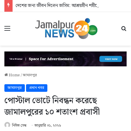
দেশের জন্য জীবন দিলেন জসিম: আশ্রয়হীন শহীদের পরিবার
Menu
Se
Home
/
জামালপুর
জামালপুর
প্রধান খবর
পোস্টাল ভোটে নিবন্ধন করেছে
জামালপুরের ১০ শতাংশ প্রবাসী
নিউজ ডেস্ক
জানুয়ারি ৩১, ২০২৬