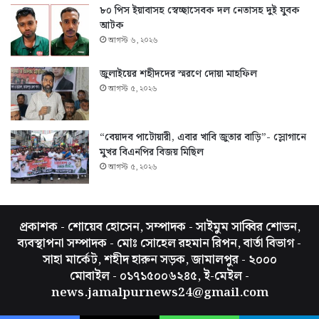
৮০ পিস ইয়াবাসহ স্বেচ্ছাসেবক দল নেতাসহ দুই যুবক
আটক
আগস্ট ৬, ২০২৬
জুলাইয়ের শহীদদের স্মরণে দোয়া মাহফিল
আগস্ট ৫, ২০২৬
“বেয়াদব পাটোয়ারী, এবার খাবি জুতার বাড়ি”- স্লোগানে
মুখর বিএনপির বিজয় মিছিল
আগস্ট ৫, ২০২৬
প্রকাশক - শোয়েব হোসেন, সম্পাদক - সাইমুম সাব্বির শোভন,
ব্যবস্থাপনা সম্পাদক - মোঃ সোহেল রহমান রিপন, বার্তা বিভাগ -
সাহা মার্কেট, শহীদ হারুন সড়ক, জামালপুর - ২০০০
মোবাইল - ০১৭১৫০০৬২৪৫, ই-মেইল -
news.jamalpurnews24@gmail.com