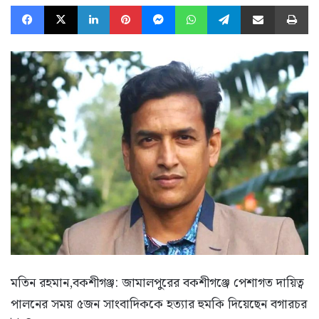
Facebook
X
LinkedIn
Pinterest
Messenger
WhatsApp
Telegram
Share via Email
Pr
মতিন রহমান,বকশীগঞ্জ: জামালপুরের বকশীগঞ্জে পেশাগত দায়িত্ব
পালনের সময় ৫জন সাংবাদিককে হত্যার হুমকি দিয়েছেন বগারচর