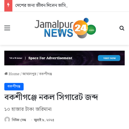
দেশের জন্য জীবন দিলেন জসিম: আশ্রয়হীন শহীদের পরিবার
Menu
Se
Home
/
জামালপুর
/
বকশীগঞ্জ
বকশীগঞ্জ
বকশীগঞ্জে নকল সিগারেট জব্দ
১০ হাজার টাকা জরিমানা
নিউজ ডেস্ক
জুলাই ৮, ২০২৫