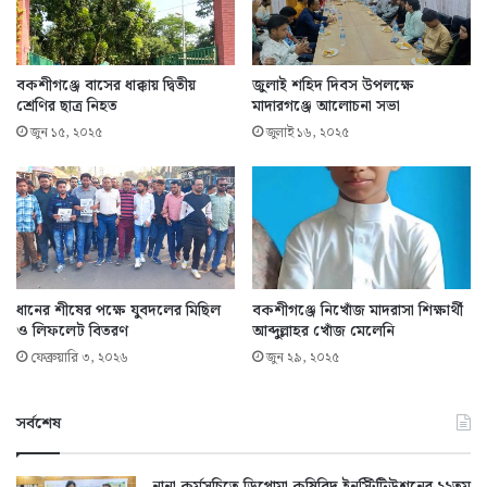
বকশীগঞ্জে বাসের ধাক্কায় দ্বিতীয়
জুলাই শহিদ দিবস উপলক্ষে
শ্রেণির ছাত্র নিহত
মাদারগঞ্জে আলোচনা সভা
জুন ১৫, ২০২৫
জুলাই ১৬, ২০২৫
ধানের শীষের পক্ষে যুবদলের মিছিল
বকশীগঞ্জে নিখোঁজ মাদরাসা শিক্ষার্থী
ও লিফলেট বিতরণ
আব্দুল্লাহর খোঁজ মেলেনি
ফেব্রুয়ারি ৩, ২০২৬
জুন ২৯, ২০২৫
সর্বশেষ
নানা কর্মসূচিতে ডিপ্লোমা কৃষিবিদ ইনস্টিটিউশনের ২২তম