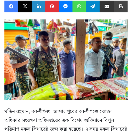
Facebook
X
LinkedIn
Pinterest
Messenger
WhatsApp
Telegram
Share via Email
Pr
ম‌তিন রহমান, বকশীগঞ্জ: জামালপুরের বকশীগঞ্জে ভোক্তা
অধিকার সংরক্ষণ অধিদপ্তরের এক বিশেষ অভিযানে বিপুল
পরিমাণ নকল সিগারেট জব্দ করা হয়েছে। এ সময় নকল সিগারেট