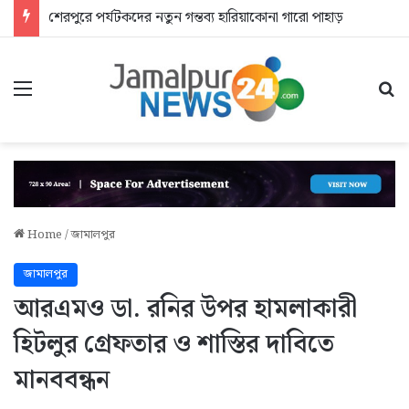
শেরপুরে পর্যটকদের নতুন গন্তব্য হারিয়াকোনা গারো পাহাড়
Menu
Se
Home
/
জামালপুর
জামালপুর
আরএমও ডা. রনির উপর হামলাকারী
হিটলুর গ্রেফতার ও শাস্তির দাবিতে
মানববন্ধন