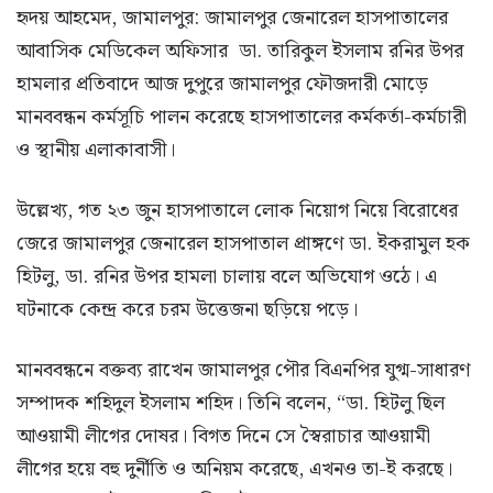
হৃদয় আহমেদ, জামালপুর: জামালপুর জেনারেল হাসপাতালের
আবাসিক মেডিকেল অফিসার ডা. তারিকুল ইসলাম রনির উপর
হামলার প্রতিবাদে আজ দুপুরে জামালপুর ফৌজদারী মোড়ে
মানববন্ধন কর্মসূচি পালন করেছে হাসপাতালের কর্মকর্তা-কর্মচারী
ও স্থানীয় এলাকাবাসী।
উল্লেখ্য, গত ২৩ জুন হাসপাতালে লোক নিয়োগ নিয়ে বিরোধের
জেরে জামালপুর জেনারেল হাসপাতাল প্রাঙ্গণে ডা. ইকরামুল হক
হিটলু, ডা. রনির উপর হামলা চালায় বলে অভিযোগ ওঠে। এ
ঘটনাকে কেন্দ্র করে চরম উত্তেজনা ছড়িয়ে পড়ে।
মানববন্ধনে বক্তব্য রাখেন জামালপুর পৌর বিএনপির যুগ্ম-সাধারণ
সম্পাদক শহিদুল ইসলাম শহিদ। তিনি বলেন, “ডা. হিটলু ছিল
আওয়ামী লীগের দোষর। বিগত দিনে সে স্বৈরাচার আওয়ামী
লীগের হয়ে বহু দুর্নীতি ও অনিয়ম করেছে, এখনও তা-ই করছে।