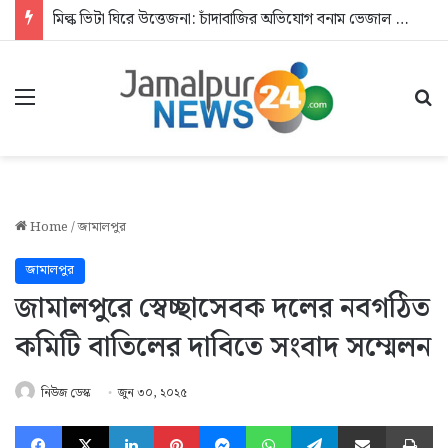
মিল্ক ভিটা ঘিরে উত্তেজনা: চাঁদাবাজির অভিযোগ বনাম ভেজাল দুধের জিডি
Menu
Se
Home
/
জামালপুর
জামালপুর
জামালপুরে স্বেচ্ছাসেবক দলের নবগঠিত
কমিটি বাতিলের দাবিতে সংবাদ সম্মেলন
নিউজ ডেস্ক
জুন ৩০, ২০২৫
Facebook
X
LinkedIn
Pinterest
Messenger
WhatsApp
Telegram
Share via Email
Pr