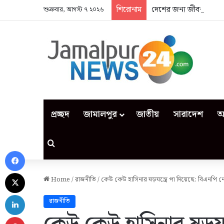
শিরোনাম
দেশের জন্য জীবন দিলেন
শুক্রবার, আগস্ট ৭ ২০২৬
প্রচ্ছদ
জামালপুর
জাতীয়
সারাদেশ
আ
Search for
Facebook
X
Home
/
রাজনীতি
/
কেউ কেউ হাসিনার ষড়যন্ত্রে পা দিয়েছে: বিএনপি নেত
LinkedIn
রাজনীতি
Pinterest