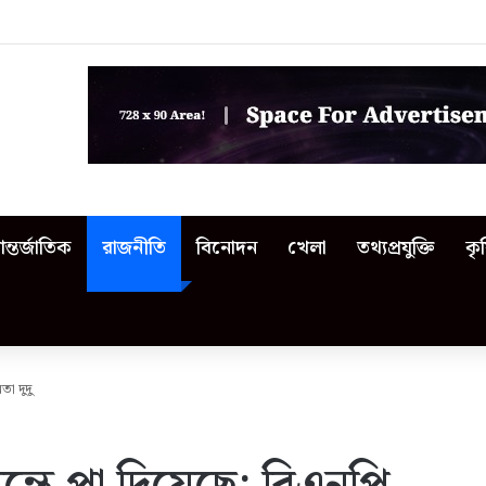
 জসিম: আশ্রয়হীন শহীদের পরিবার
ন্তর্জাতিক
রাজনীতি
বিনোদন
খেলা
তথ্যপ্রযুক্তি
কৃ
া দুদু