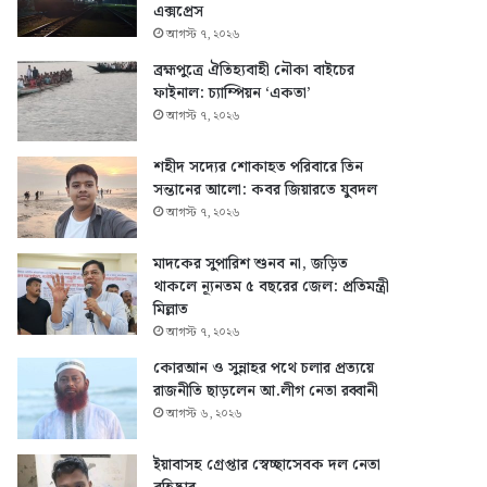
এক্সপ্রেস
আগস্ট ৭, ২০২৬
ব্রহ্মপুত্রে ঐতিহ্যবাহী নৌকা বাইচের
ফাইনাল: চ্যাম্পিয়ন ‘একতা’
আগস্ট ৭, ২০২৬
শহীদ সদ্যের শোকাহত পরিবারে তিন
সন্তানের আলো: কবর জিয়ারতে যুবদল
আগস্ট ৭, ২০২৬
মাদকের সুপারিশ শুনব না, জড়িত
থাকলে ন্যূনতম ৫ বছরের জেল: প্রতিমন্ত্রী
মিল্লাত
আগস্ট ৭, ২০২৬
কোরআন ও সুন্নাহর পথে চলার প্রত্যয়ে
রাজনীতি ছাড়লেন আ.লীগ নেতা রব্বানী
আগস্ট ৬, ২০২৬
ইয়াবাসহ গ্রেপ্তার স্বেচ্ছাসেবক দল নেতা