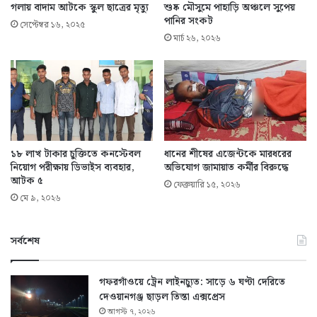
গলায় বাদাম আটকে স্কুল ছাত্রের মৃত্যু
শুষ্ক মৌসুমে পাহাড়ি অঞ্চলে সুপেয়
পানির সংকট
সেপ্টেম্বর ১৬, ২০২৫
মার্চ ২৬, ২০২৬
১৮ লাখ টাকার চুক্তিতে কনস্টেবল
ধানের শীষের এজেন্টকে মারধরের
নিয়োগ পরীক্ষায় ডিভাইস ব্যবহার,
অভিযোগ জামায়াত কর্মীর বিরুদ্ধে
আটক ৫
ফেব্রুয়ারি ১৫, ২০২৬
মে ৯, ২০২৬
সর্বশেষ
গফরগাঁওয়ে ট্রেন লাইনচ্যুত: সাড়ে ৬ ঘণ্টা দেরিতে
দেওয়ানগঞ্জ ছাড়ল তিস্তা এক্সপ্রেস
আগস্ট ৭, ২০২৬