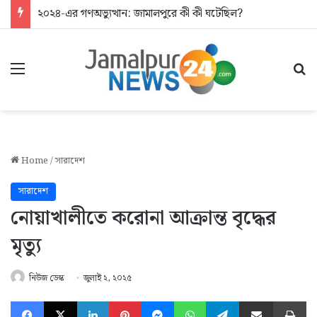
২০২৪-এর গণঅভ্যুত্থান: জামালপুরে কী কী ঘটেছিল?
Menu
Se
Home
/
সারাদেশ
সারাদেশ
নোয়াখালীতে করোনা আক্রান্ত বৃদ্ধের
মৃত্যু
নিউজ ডেস্ক
জুলাই ২, ২০২৫
Facebook
X
LinkedIn
Pinterest
Messenger
WhatsApp
Telegram
Share via Email
Pr