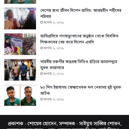
দেশের জন্য জীবন দিলেন জসিম: আশ্রয়হীন শহীদের
পরিবার
আগস্ট ৬, ২০২৬
জাবিপ্রবিতে গণঅভ্যুত্থানের অনুষ্ঠান থেকে বিতর্কিত
শিক্ষকদের বের করে দিলেন এমপি
আগস্ট ৬, ২০২৬
ভারতীয় তরুণীর অন্তরঙ্গ ভিডিও ছড়িয়ে জামালপুরে
যুবক কারাগারে
আগস্ট ৬, ২০২৬
৮০ পিস ইয়াবাসহ স্বেচ্ছাসেবক দল নেতাসহ দুই যুবক
আটক
আগস্ট ৬, ২০২৬
প্রকাশক - শোয়েব হোসেন, সম্পাদক - সাইমুম সাব্বির শোভন,