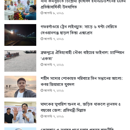
নানা কর্মসূচিতে ডিপ্লোমা কৃষিবিদ ইনস্টিটিউশনের ২২তম
প্রতিষ্ঠাবার্ষিকী উদযাপিত
আগস্ট ৮, ২০২৬
গফরগাঁওয়ে ট্রেন লাইনচ্যুত: সাড়ে ৬ ঘণ্টা দেরিতে
দেওয়ানগঞ্জ ছাড়ল তিস্তা এক্সপ্রেস
আগস্ট ৭, ২০২৬
ব্রহ্মপুত্রে ঐতিহ্যবাহী নৌকা বাইচের ফাইনাল: চ্যাম্পিয়ন
‘একতা’
আগস্ট ৭, ২০২৬
শহীদ সদ্যের শোকাহত পরিবারে তিন সন্তানের আলো:
কবর জিয়ারতে যুবদল
আগস্ট ৭, ২০২৬
মাদকের সুপারিশ শুনব না, জড়িত থাকলে ন্যূনতম ৫
বছরের জেল: প্রতিমন্ত্রী মিল্লাত
আগস্ট ৭, ২০২৬