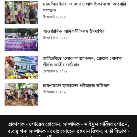
৮১২ পিস ইয়াবা ও নগদ ৪ লাখ টাকা জব্দ: কারবারি
পলাতক
আগস্ট ৯, ২০২৬
আন্তর্জাতিক আদিবাসী দিবস উদযাপিত
আগস্ট ৯, ২০২৬
জাবিপ্রবিতে ‘লোকাল অ্যাকশন, গ্লোবাল গোলস’
শীর্ষক জাতীয় সেমিনার
আগস্ট ৯, ২০২৬
হাসপাতালে ছাত্রদলের পরিচ্ছন্নতা অভিযান
আগস্ট ৯, ২০২৬
প্রকাশক - শোয়েব হোসেন, সম্পাদক - সাইমুম সাব্বির শোভন,
ব্যবস্থাপনা সম্পাদক - মোঃ সোহেল রহমান রিপন, বার্তা বিভাগ -