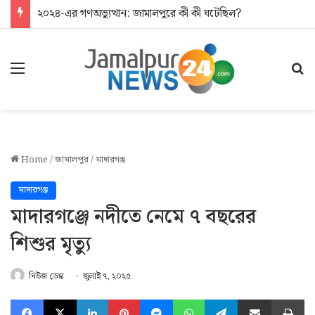
২০২৪-এর গণঅভ্যুত্থান: জামালপুরে কী কী ঘটেছিল?
Menu
Se
Home
/
জামালপুর
/
মাদারগঞ্জ
মাদারগঞ্জ
মাদারগঞ্জে নদীতে নেমে ৭ বছরের
শিশুর মৃত্যু
নিউজ ডেস্ক
জুলাই ৭, ২০২৫
Facebook
X
LinkedIn
Pinterest
Messenger
WhatsApp
Telegram
Share via Email
Pr