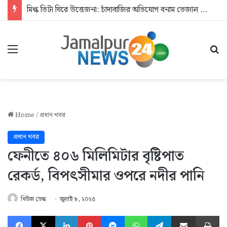
মিল্ক ভিটা ঘিরে উত্তেজনা: চাঁদাবাজির অভিযোগ বনাম ভেজাল দুধের জিডি
Menu
Se
Home
/
প্রধান খবর
প্রধান খবর
ফেনীতে ৪০৬ মিলিমিটার বৃষ্টিপাত
রেকর্ড, বিপৎসীমার ওপরে নদীর পানি
নিউজ ডেস্ক
জুলাই ৮, ২০২৫
Facebook
X
LinkedIn
Pinterest
Messenger
WhatsApp
Telegram
Share via Email
Pr